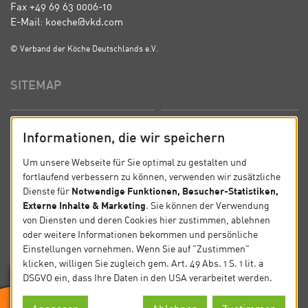
Fax +49 69 63 0006-10
E-Mail: koeche@vkd.com
© Verband der Köche Deutschlands e.V.
SITEMAP
Startseite
Über uns
Informationen, die wir speichern
Präsidium
Satzung
Um unsere Webseite für Sie optimal zu gestalten und
fortlaufend verbessern zu können, verwenden wir zusätzliche
News
Kontakt
Notwendige Funktionen, Besucher-Statistiken,
Dienste für
Externe Inhalte & Marketing
. Sie können der Verwendung
Datenschutz
Impressum
von Diensten und deren Cookies hier zustimmen, ablehnen
oder weitere Informationen bekommen und persönliche
Einstellungen vornehmen. Wenn Sie auf "Zustimmen"
SOCIAL
klicken, willigen Sie zugleich gem. Art. 49 Abs. 1 S. 1 lit. a
DSGVO ein, dass Ihre Daten in den USA verarbeitet werden.
Folgen Sie uns auf Social Media.