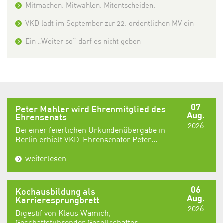
Mitmachen. Mitwählen. Mitentscheiden.
VKD lädt im September zur 22. ordentlichen MV ein
Ein „Weiter so“ darf es nicht geben
07
Peter Mahler wird Ehrenmitglied des
Aug.
Ehrensenats
2026
Bei einer feierlichen Urkundenübergabe in
Berlin erhielt VKD-Ehrensenator Peter...
weiterlesen
06
Kochausbildung als
Aug.
Karrieresprungbrett
2026
Digestif von Klaus Wamich,
Geschäftsführender Gesellschafter