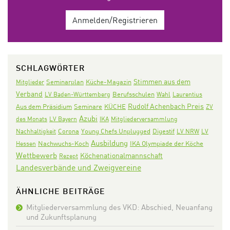
Anmelden/Registrieren
SCHLAGWÖRTER
Stimmen aus dem
Seminarplan
Mitglieder
Küche-Magazin
Verband
LV Baden-Württemberg
Berufsschulen
Wahl
Laurentius
Rudolf Achenbach Preis
Aus dem Präsidium
Seminare
KÜCHE
ZV
Azubi
des Monats
LV Bayern
IKA
Mitgliederversammlung
Corona
Digestif
Nachhaltigkeit
Young Chefs Unplugged
LV NRW
LV
Ausbildung
Nachwuchs-Koch
IKA Olympiade der Köche
Hessen
Wettbewerb
Köchenationalmannschaft
Rezept
Landesverbände und Zweigvereine
ÄHNLICHE BEITRÄGE
Mitgliederversammlung des VKD: Abschied, Neuanfang
und Zukunftsplanung