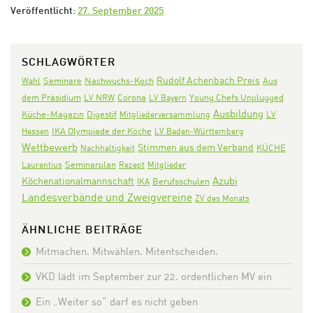
Veröffentlicht:
27. September 2025
SCHLAGWÖRTER
Rudolf Achenbach Preis
Seminare
Nachwuchs-Koch
Aus
Wahl
dem Präsidium
Corona
LV NRW
LV Bayern
Young Chefs Unplugged
Ausbildung
Digestif
Küche-Magazin
Mitgliederversammlung
LV
IKA Olympiade der Köche
Hessen
LV Baden-Württemberg
Wettbewerb
Stimmen aus dem Verband
KÜCHE
Nachhaltigkeit
Seminarplan
Laurentius
Rezept
Mitglieder
Azubi
Köchenationalmannschaft
IKA
Berufsschulen
Landesverbände und Zweigvereine
ZV des Monats
ÄHNLICHE BEITRÄGE
Mitmachen. Mitwählen. Mitentscheiden.
VKD lädt im September zur 22. ordentlichen MV ein
Ein „Weiter so“ darf es nicht geben