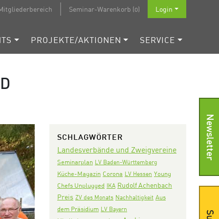
Mitgliederbereich
Seminar-Warenkorb (0)
Login
NTS
PROJEKTE/AKTIONEN
SERVICE
ND
Newsletter
SCHLAGWÖRTER
Landesverbände und Zweigvereine
Seminarplan
LV Baden-Württemberg
Corona
Küche-Magazin
LV Hessen
Young
Rudolf Achenbach
Chefs Unplugged
IKA
Preis
Aus
ZV des Monats
Nachhaltigkeit
dem Präsidium
LV Bayern