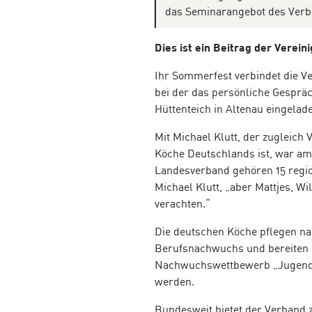
das Seminarangebot des Verb
Dies ist ein Beitrag der Verei
Ihr Sommerfest verbindet die V
bei der das persönliche Gesprä
Hüttenteich in Altenau eingelad
Mit Michael Klutt, der zugleic
Köche Deutschlands ist, war a
Landesverband gehören 15 region
Michael Klutt, „aber Mattjes, W
verachten.“
Die deutschen Köche pflegen na
Berufsnachwuchs und bereiten 
Nachwuchswettbewerb „Jugendm
werden.
Bundesweit bietet der Verband 