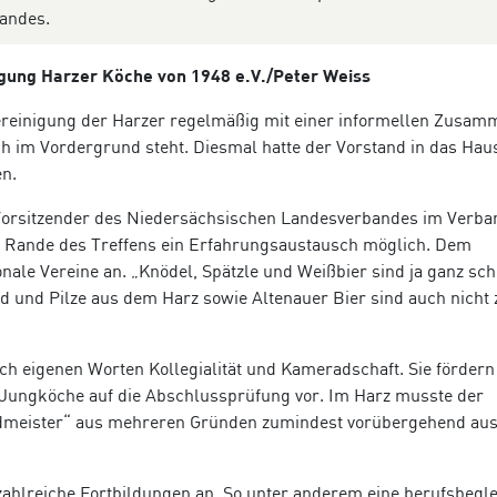
andes.
nigung Harzer Köche von 1948 e.V./Peter Weiss
ereinigung der Harzer regelmäßig mit einer informellen Zusam
ch im Vordergrund steht. Diesmal hatte der Vorstand in das Ha
en.
h Vorsitzender des Niedersächsischen Landesverbandes im Verba
m Rande des Treffens ein Erfahrungsaustausch möglich. Dem
ale Vereine an. „Knödel, Spätzle und Weißbier sind ja ganz sch
ild und Pilze aus dem Harz sowie Altenauer Bier sind auch nicht 
ch eigenen Worten Kollegialität und Kameradschaft. Sie fördern
Jungköche auf die Abschlussprüfung vor. Im Harz musste der
eister“ aus mehreren Gründen zumindest vorübergehend aus
zahlreiche Fortbildungen an. So unter anderem eine berufsbegl