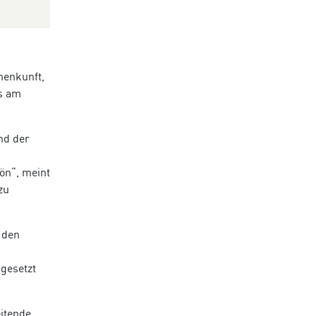
menkunft,
us am
nd der
ön“, meint
zu
 den
gesetzt
eitende