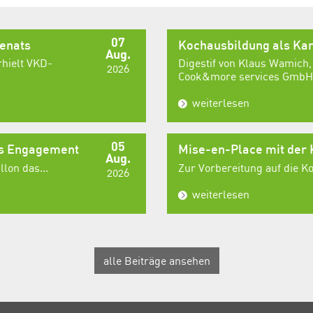
07
senats
Kochausbildung als Kar
Aug.
rhielt VKD-
Digestif von Klaus Wamich,
2026
Cook&more services GmbH,
weiterlesen
05
es Engagement
Mise-en-Place mit der
Aug.
lon das...
Zur Vorbereitung auf die 
2026
weiterlesen
alle Beiträge ansehen