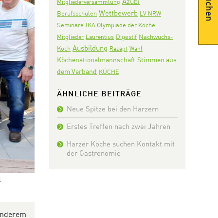
Suchen
Azubi
Mitgliederversammlung
Wettbewerb
Berufsschulen
LV NRW
Seminare
IKA Olympiade der Köche
Digestif
Nachwuchs-
Mitglieder
Laurentius
Ausbildung
Koch
Rezept
Wahl
Köchenationalmannschaft
Stimmen aus
dem Verband
KÜCHE
ÄHNLICHE BEITRÄGE
Neue Spitze bei den Harzern
Erstes Treffen nach zwei Jahren
Harzer Köche suchen Kontakt mit
der Gastronomie
l
 anderem