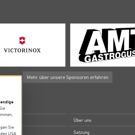
Mehr über unsere Sponsoren erfahren
endige
P
 Sie
timmen,
e
Über uns
igen Sie
m
Satzung
in den USA