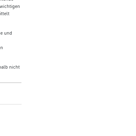
wichtigen
ttelt
se und
en
alb nicht