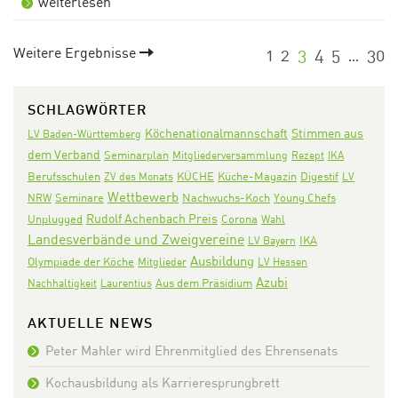
weiterlesen
Weitere Ergebnisse
1
2
3
4
5
30
…
SCHLAGWÖRTER
Köchenationalmannschaft
Stimmen aus
LV Baden-Württemberg
dem Verband
Seminarplan
Mitgliederversammlung
Rezept
IKA
KÜCHE
Digestif
Berufsschulen
ZV des Monats
Küche-Magazin
LV
Wettbewerb
Seminare
Nachwuchs-Koch
NRW
Young Chefs
Rudolf Achenbach Preis
Corona
Unplugged
Wahl
Landesverbände und Zweigvereine
IKA
LV Bayern
Ausbildung
Olympiade der Köche
Mitglieder
LV Hessen
Azubi
Aus dem Präsidium
Nachhaltigkeit
Laurentius
AKTUELLE NEWS
Peter Mahler wird Ehrenmitglied des Ehrensenats
Kochausbildung als Karrieresprungbrett