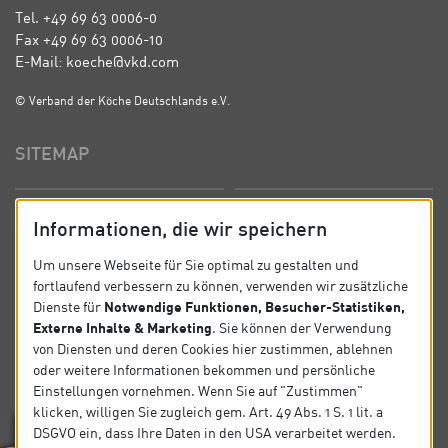
Tel. +49 69 63 0006-0
Fax +49 69 63 0006-10
E-Mail: koeche@vkd.com
© Verband der Köche Deutschlands e.V.
SITEMAP
Startseite
Über uns
Informationen, die wir speichern
Präsidium
Satzung
Um unsere Webseite für Sie optimal zu gestalten und
fortlaufend verbessern zu können, verwenden wir zusätzliche
News
Kontakt
Notwendige Funktionen, Besucher-Statistiken,
Dienste für
Externe Inhalte & Marketing
. Sie können der Verwendung
Datenschutz
Impressum
von Diensten und deren Cookies hier zustimmen, ablehnen
oder weitere Informationen bekommen und persönliche
Einstellungen vornehmen. Wenn Sie auf "Zustimmen"
SOCIAL
klicken, willigen Sie zugleich gem. Art. 49 Abs. 1 S. 1 lit. a
DSGVO ein, dass Ihre Daten in den USA verarbeitet werden.
Folgen Sie uns auf Social Media.