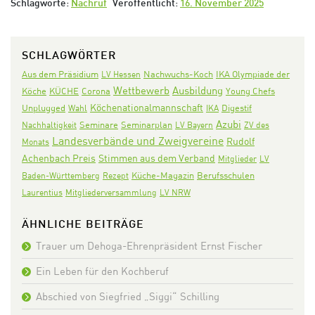
Schlagworte:
Nachruf
Veröffentlicht:
16. November 2025
SCHLAGWÖRTER
Aus dem Präsidium
Nachwuchs-Koch
IKA Olympiade der
LV Hessen
Wettbewerb
Ausbildung
Köche
KÜCHE
Corona
Young Chefs
Köchenationalmannschaft
Digestif
Unplugged
Wahl
IKA
Azubi
Seminare
Seminarplan
Nachhaltigkeit
LV Bayern
ZV des
Landesverbände und Zweigvereine
Rudolf
Monats
Achenbach Preis
Stimmen aus dem Verband
Mitglieder
LV
Baden-Württemberg
Rezept
Küche-Magazin
Berufsschulen
Laurentius
Mitgliederversammlung
LV NRW
ÄHNLICHE BEITRÄGE
Trauer um Dehoga-Ehrenpräsident Ernst Fischer
Ein Leben für den Kochberuf
Abschied von Siegfried „Siggi“ Schilling