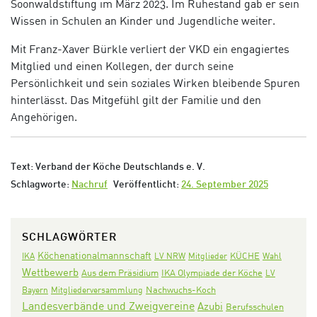
Soonwaldstiftung im März 2023. Im Ruhestand gab er sein
Wissen in Schulen an Kinder und Jugendliche weiter
.
Mit Franz-Xaver Bürkle verliert der VKD ein engagiertes
Mitglied und einen Kollegen, der durch seine
Persönlichkeit und sein soziales Wirken bleibende Spuren
hinterlässt. Das Mitgefühl gilt der Familie und den
Angehörigen.
Text: Verband der Köche Deutschlands e. V.
Schlagworte:
Nachruf
Veröffentlicht:
24. September 2025
SCHLAGWÖRTER
Köchenationalmannschaft
KÜCHE
IKA
LV NRW
Mitglieder
Wahl
Wettbewerb
Aus dem Präsidium
IKA Olympiade der Köche
LV
Nachwuchs-Koch
Bayern
Mitgliederversammlung
Landesverbände und Zweigvereine
Azubi
Berufsschulen