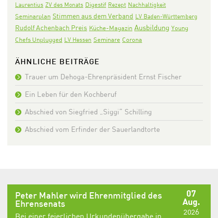
Digestif
Laurentius
ZV des Monats
Rezept
Nachhaltigkeit
Stimmen aus dem Verband
Seminarplan
LV Baden-Württemberg
Ausbildung
Rudolf Achenbach Preis
Küche-Magazin
Young
Seminare
Corona
Chefs Unplugged
LV Hessen
ÄHNLICHE BEITRÄGE
Trauer um Dehoga-Ehrenpräsident Ernst Fischer
Ein Leben für den Kochberuf
Abschied von Siegfried „Siggi“ Schilling
Abschied vom Erfinder der Sauerlandtorte
07
Peter Mahler wird Ehrenmitglied des
Aug.
Ehrensenats
2026
Bei einer feierlichen Urkundenübergabe in