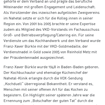
gehörte er dem Verband an und prägte das berufliche
Miteinander mit großem Enga
gement und Leidenschaft.
Als Vorsitzender des inzwischen aufgelösten Zweigvereins
im Nahetal setzt
e er sich für die Kolleg:innen in seiner
Region ein. Von 2001 bis 2005 brachte er seine Expertise
zudem als Mitglied des VKD-Vorstands im Fachausschuss
Groß- und Betriebsverpflegung/Catering ein. Für seine
Verdienste um das Kochhandwerk und den Verband wurde
Franz-Xaver Bürkle mit der VKD-Goldmedaille, der
Verdienstnadel in Gold sowie
2005 von
Reinhold Metz mit
der Präsidentennadel ausgezeichnet.
Franz-Xaver Bürkle wurde 1948 in Baden-Baden geboren.
Der Kochbuchautor und ehemalige Küchenchef der
Nahetal-Klinik erlangte durch die VOX-Sendung
„Kochduell“ überregional Bekanntheit. Er verstand es,
Menschen mit seiner offenen Art für das Kochen zu
begeiste
rn. Ein Highlight seiner späteren Jahre war die
Ernennung zum „Botschafter der guten Tat“ durch die