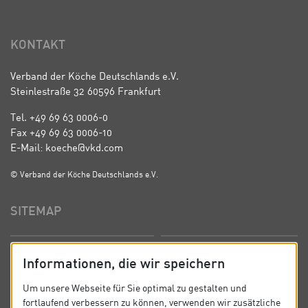
KONTAKT
Verband der Köche Deutschlands e.V.
Steinlestraße 32 60596 Frankfurt
Tel. +49 69 63 0006-0
Fax +49 69 63 0006-10
E-Mail: koeche@vkd.com
© Verband der Köche Deutschlands e.V.
SITEMAP
Startseite
Über uns
Informationen, die wir speichern
Präsidium
Satzung
Um unsere Webseite für Sie optimal zu gestalten und
fortlaufend verbessern zu können, verwenden wir zusätzliche
News
Kontakt