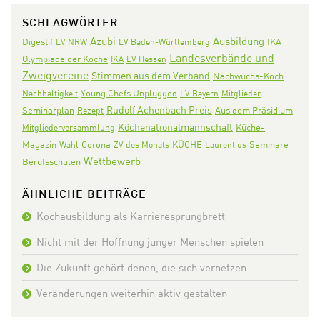
SCHLAGWÖRTER
Azubi
Ausbildung
Digestif
IKA
LV NRW
LV Baden-Württemberg
Landesverbände und
Olympiade der Köche
IKA
LV Hessen
Zweigvereine
Stimmen aus dem Verband
Nachwuchs-Koch
Nachhaltigkeit
Young Chefs Unplugged
LV Bayern
Mitglieder
Rudolf Achenbach Preis
Seminarplan
Aus dem Präsidium
Rezept
Köchenationalmannschaft
Mitgliederversammlung
Küche-
Corona
KÜCHE
Seminare
Magazin
Wahl
ZV des Monats
Laurentius
Wettbewerb
Berufsschulen
ÄHNLICHE BEITRÄGE
Kochausbildung als Karrieresprungbrett
Nicht mit der Hoffnung junger Menschen spielen
Die Zukunft gehört denen, die sich vernetzen
Veränderungen weiterhin aktiv gestalten