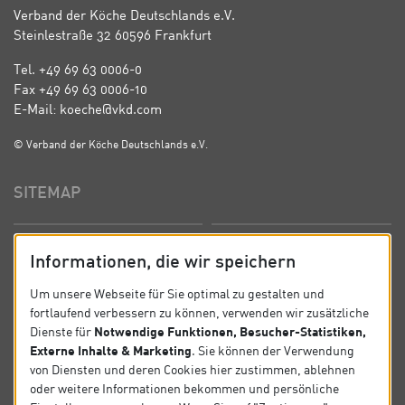
Verband der Köche Deutschlands e.V.
Steinlestraße 32 60596 Frankfurt
Tel. +49 69 63 0006-0
Fax +49 69 63 0006-10
E-Mail: koeche@vkd.com
© Verband der Köche Deutschlands e.V.
SITEMAP
Startseite
Über uns
Informationen, die wir speichern
Präsidium
Satzung
Um unsere Webseite für Sie optimal zu gestalten und
fortlaufend verbessern zu können, verwenden wir zusätzliche
News
Kontakt
Notwendige Funktionen, Besucher-Statistiken,
Dienste für
Externe Inhalte & Marketing
. Sie können der Verwendung
Datenschutz
Impressum
von Diensten und deren Cookies hier zustimmen, ablehnen
oder weitere Informationen bekommen und persönliche