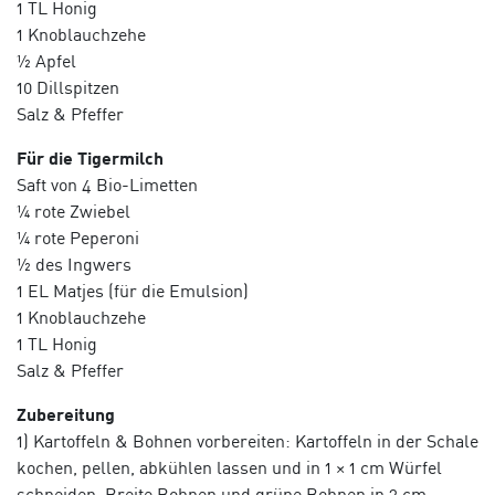
1 TL Honig
1 Knoblauchzehe
½ Apfel
10 Dillspitzen
Salz & Pfeffer
Für die Tigermilch
Saft von 4 Bio-Limetten
¼ rote Zwiebel
¼ rote Peperoni
½ des Ingwers
1 EL Matjes (für die Emulsion)
1 Knoblauchzehe
1 TL Honig
Salz & Pfeffer
Zubereitung
1) Kartoffeln & Bohnen vorbereiten: Kartoffeln in der Schale
kochen, pellen, abkühlen lassen und in 1 × 1 cm Würfel
schneiden. Breite Bohnen und grüne Bohnen in 2 cm