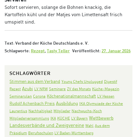
Sofort servieren, solange die Bohnen knackig, die
Kartoffeln kühl und der Matjes vom Limettensaft frisch
umspielt sind.
Text: Verband der Köche Deutschlands e. V.
Schlagworte:
Rezept
,
Tasty Teller
Veröffentlicht:
27. Januar 2026
SCHLAGWÖRTER
Stimmen aus dem Verband
Digestif
Young Chefs Unplugged
Azubi
Seminare
Rezept
LV NRW
ZV des Monats
Küche-Magazin
Köchenationalmannschaft
Seminarplan
Corona
LV Hessen
Ausbildung
Rudolf Achenbach Preis
IKA Olympiade der Köche
Nachwuchs-Koch
Laurentius
Nachhaltigkeit
Mitglieder
Wettbewerb
KÜCHE
Mitgliederversammlung
IKA
LV Bayern
Landesverbände und Zweigvereine
Aus dem
Wahl
Präsidium
Berufsschulen
LV Baden-Württemberg