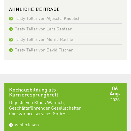
ÄHNLICHE BEITRÄGE
Tasty Teller von Aljoscha Knoblich
Tasty Teller von Lars Gantzer
Tasty Teller von Moritz Bächle
Tasty Teller von David Fischer
06
Kochausbildung als
Aug.
Karrieresprungbrett
2026
Digestif von Klaus Wamich,
Geschäftsführender Gesellschafter
Cook&more services GmbH,...
weiterlesen