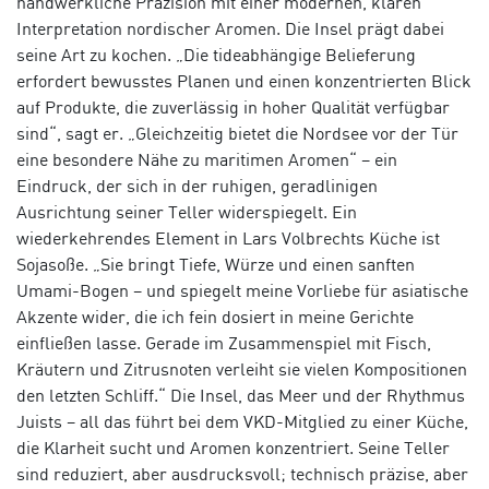
handwerkliche Präzision mit einer modernen, klaren
Interpretation nordischer Aromen. Die Insel prägt dabei
seine Art zu kochen. „Die tideabhängige Belieferung
erfordert bewusstes Planen und einen konzentrierten Blick
auf Produkte, die zuverlässig in hoher Qualität verfügbar
sind“, sagt er. „Gleichzeitig bietet die Nordsee vor der Tür
eine besondere Nähe zu maritimen Aromen“ – ein
Eindruck, der sich in der ruhigen, geradlinigen
Ausrichtung seiner Teller widerspiegelt. Ein
wiederkehrendes Element in Lars Volbrechts Küche ist
Sojasoße. „Sie bringt Tiefe, Würze und einen sanften
Umami-Bogen – und spiegelt meine Vorliebe für asiatische
Akzente wider, die ich fein dosiert in meine Gerichte
einfließen lasse. Gerade im Zusammenspiel mit Fisch,
Kräutern und Zitrusnoten verleiht sie vielen Kompositionen
den letzten Schliff.“ Die Insel, das Meer und der Rhythmus
Juists – all das führt bei dem VKD-Mitglied zu einer Küche,
die Klarheit sucht und Aromen konzentriert. Seine Teller
sind reduziert, aber ausdrucksvoll; technisch präzise, aber