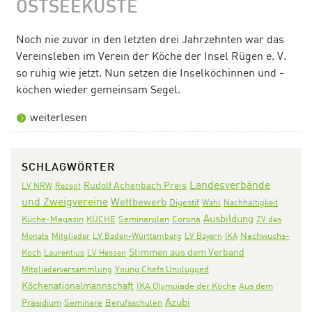
OSTSEEKÜSTE
Noch nie zuvor in den letzten drei Jahrzehnten war das
Vereins­leben im Verein der Köche der Insel Rügen e. V.
so ruhig wie jetzt. Nun setzen die Inselköchinnen und ­
köchen wieder gemeinsam Segel.
weiterlesen
SCHLAGWÖRTER
Landesverbände
Rudolf Achenbach Preis
LV NRW
Rezept
und Zweigvereine
Wettbewerb
Digestif
Wahl
Nachhaltigkeit
Ausbildung
KÜCHE
Seminarplan
Corona
Küche-Magazin
ZV des
Nachwuchs-
Monats
Mitglieder
LV Baden-Württemberg
LV Bayern
IKA
Stimmen aus dem Verband
Koch
Laurentius
LV Hessen
Mitgliederversammlung
Young Chefs Unplugged
Köchenationalmannschaft
IKA Olympiade der Köche
Aus dem
Azubi
Präsidium
Seminare
Berufsschulen