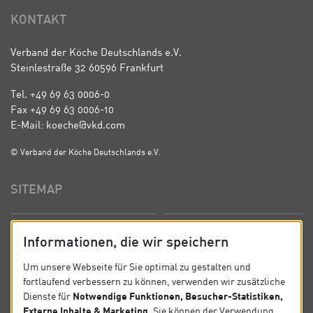
KONTAKT
Verband der Köche Deutschlands e.V.
Steinlestraße 32 60596 Frankfurt
Tel. +49 69 63 0006-0
Fax +49 69 63 0006-10
E-Mail: koeche@vkd.com
© Verband der Köche Deutschlands e.V.
SITEMAP
Startseite
Über uns
Informationen, die wir speichern
Präsidium
Satzung
Um unsere Webseite für Sie optimal zu gestalten und
fortlaufend verbessern zu können, verwenden wir zusätzliche
News
Kontakt
Notwendige Funktionen, Besucher-Statistiken,
Dienste für
Externe Inhalte & Marketing
. Sie können der Verwendung
Datenschutz
Impressum