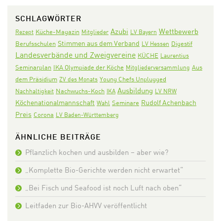
SCHLAGWÖRTER
Azubi
Wettbewerb
Rezept
Küche-Magazin
Mitglieder
LV Bayern
Stimmen aus dem Verband
Digestif
Berufsschulen
LV Hessen
Landesverbände und Zweigvereine
KÜCHE
Laurentius
Seminarplan
IKA Olympiade der Köche
Aus
Mitgliederversammlung
dem Präsidium
ZV des Monats
Young Chefs Unplugged
Ausbildung
Nachwuchs-Koch
Nachhaltigkeit
IKA
LV NRW
Köchenationalmannschaft
Rudolf Achenbach
Seminare
Wahl
Preis
Corona
LV Baden-Württemberg
ÄHNLICHE BEITRÄGE
Pflanzlich kochen und ausbilden – aber wie?
„Komplette Bio-Gerichte werden nicht erwartet“
„Bei Fisch und Seafood ist noch Luft nach oben“
Leitfaden zur Bio-AHVV veröffentlicht