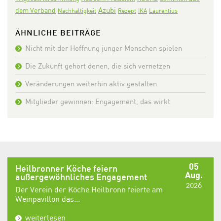
Azubi
dem Verband
Nachhaltigkeit
Rezept
IKA
Laurentius
ÄHNLICHE BEITRÄGE
Nicht mit der Hoffnung junger Menschen spielen
Die Zukunft gehört denen, die sich vernetzen
Veränderungen weiterhin aktiv gestalten
Mitglieder gewinnen: Engagement, das wirkt
05
Heilbronner Köche feiern
Aug.
außergewöhnliches Engagement
2026
Der Verein der Köche Heilbronn feierte am
Weinpavillon das...
weiterlesen