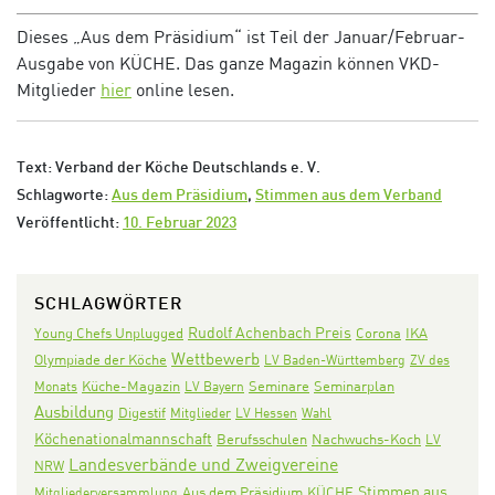
Dieses „Aus dem Präsidium“ ist Teil der Januar/Februar-
Ausgabe von KÜCHE. Das ganze Magazin können VKD-
Mitglieder
hier
online lesen.
Text: Verband der Köche Deutschlands e. V.
Schlagworte:
Aus dem Präsidium
,
Stimmen aus dem Verband
Veröffentlicht:
10. Februar 2023
SCHLAGWÖRTER
Rudolf Achenbach Preis
Corona
IKA
Young Chefs Unplugged
Wettbewerb
Olympiade der Köche
LV Baden-Württemberg
ZV des
Seminare
Seminarplan
Monats
Küche-Magazin
LV Bayern
Ausbildung
Digestif
Mitglieder
LV Hessen
Wahl
Köchenationalmannschaft
Nachwuchs-Koch
Berufsschulen
LV
Landesverbände und Zweigvereine
NRW
Stimmen aus
Aus dem Präsidium
KÜCHE
Mitgliederversammlung