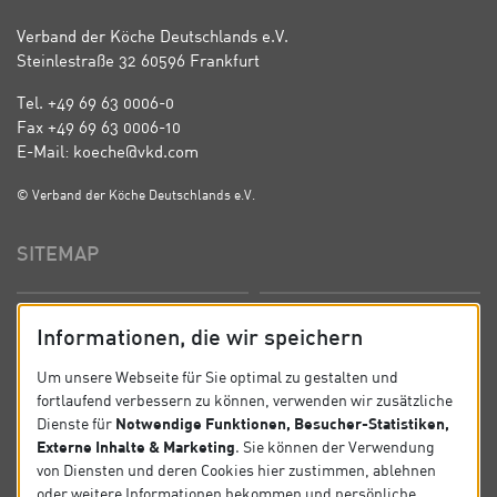
Verband der Köche Deutschlands e.V.
Steinlestraße 32 60596 Frankfurt
Tel. +49 69 63 0006-0
Fax +49 69 63 0006-10
E-Mail: koeche@vkd.com
© Verband der Köche Deutschlands e.V.
SITEMAP
Startseite
Über uns
Informationen, die wir speichern
Präsidium
Satzung
Um unsere Webseite für Sie optimal zu gestalten und
fortlaufend verbessern zu können, verwenden wir zusätzliche
News
Kontakt
Notwendige Funktionen, Besucher-Statistiken,
Dienste für
Externe Inhalte & Marketing
. Sie können der Verwendung
Datenschutz
Impressum
von Diensten und deren Cookies hier zustimmen, ablehnen
oder weitere Informationen bekommen und persönliche