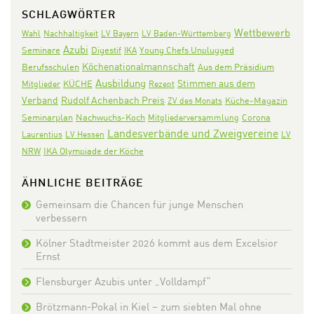
SCHLAGWÖRTER
Wettbewerb
Wahl
Nachhaltigkeit
LV Bayern
LV Baden-Württemberg
Azubi
Seminare
Digestif
IKA
Young Chefs Unplugged
Köchenationalmannschaft
Aus dem Präsidium
Berufsschulen
Ausbildung
Stimmen aus dem
KÜCHE
Mitglieder
Rezept
Verband
Rudolf Achenbach Preis
ZV des Monats
Küche-Magazin
Seminarplan
Nachwuchs-Koch
Corona
Mitgliederversammlung
Landesverbände und Zweigvereine
Laurentius
LV Hessen
LV
IKA Olympiade der Köche
NRW
ÄHNLICHE BEITRÄGE
Gemeinsam die Chancen für junge Menschen
verbessern
Kölner Stadtmeister 2026 kommt aus dem Excelsior
Ernst
Flensburger Azubis unter „Volldampf“
Brötzmann-Pokal in Kiel – zum siebten Mal ohne