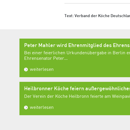
Text: Verband der Köche Deutschlan
Peter Mahler wird Ehrenmitglied des Ehren
Bei einer feierlichen Urkundenübergabe in Berlin e
Ehrensenator Peter...
weiterlesen
Heilbronner Köche feiern außergewöhnlich
Der Verein der Köche Heilbronn feierte am Weinpavil
weiterlesen