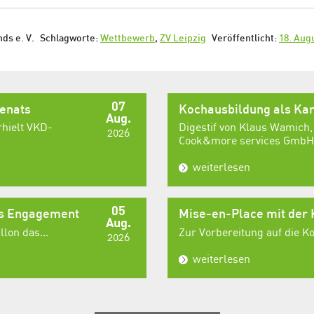
ds e. V.
Schlagworte:
Wettbewerb
,
ZV Leipzig
Veröffentlicht:
18. Aug
07
senats
Kochausbildung als Kar
Aug.
rhielt VKD-
Digestif von Klaus Wamich,
2026
Cook&more services GmbH,
weiterlesen
05
es Engagement
Mise-en-Place mit der
Aug.
lon das...
Zur Vorbereitung auf die 
2026
weiterlesen