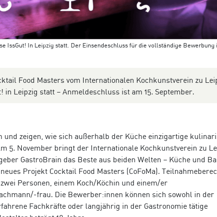
 IssGut! In Leipzig statt. Der Einsendeschluss für die vollständige Bewerbung i
ktail Food Masters vom Internationalen Kochkunstverein zu Lei
ut! in Leipzig statt – Anmeldeschluss ist am 15. September.
en und zeigen, wie sich außerhalb der Küche einzigartige kulinar
m 5. November bringt der Internationale Kochkunstverein zu Le
ngeber GastroBrain das Beste aus beiden Welten – Küche und Ba
neues Projekt Cocktail Food Masters (CoFoMa). Teilnahmeberech
 zwei Personen, einem Koch/Köchin und einem/er
achmann/-frau. Die Bewerber:innen können sich sowohl in der
fahrene Fachkräfte oder langjährig in der Gastronomie tätige