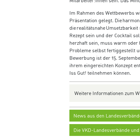
Mitarbeiter:innen sein. Das Mind
Im Rahmen des Wettbewerbs wir
Präsentation gelegt. Die harm
die realitätsnahe Umsetzbarkeit
Rezept sein und der Cocktail so
herzhaft sein, muss warm oder 
Probleme selbst fertiggestellt 
Bewerbung ist der 15. Septembe
ihrem eingereichten Konzept e
Iss Gut! teilnehmen können.
Weitere Informationen zum W
News aus den Landesverbänd
Die VKD-Landesverbände und 