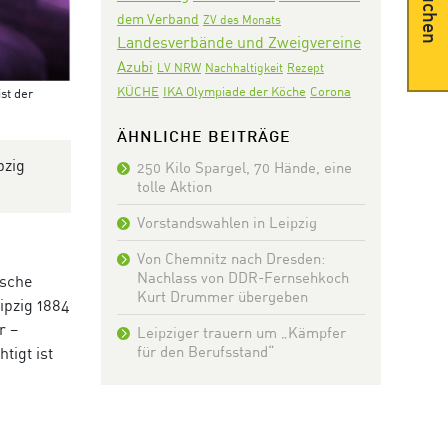
Suchen
dem Verband
ZV des Monats
Landesverbände und Zweigvereine
Azubi
LV NRW
Nachhaltigkeit
Rezept
KÜCHE
IKA Olympiade der Köche
Corona
st der
ÄHNLICHE BEITRÄGE
pzig
250 Kilo Spargel, 70 Hände, eine
tolle Aktion
Vorstandswahlen in Leipzig
Von Chemnitz nach Dresden:
Nachlass von DDR-Fernsehkoch
ische
Kurt Drummer übergeben
ipzig 1884
r –
Leipziger trauern um „Kämpfer
für den Berufsstand“
tigt ist