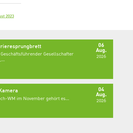
ust 2023
06
rieresprungbrett
Aug.
 Geschäftsführender Gesellschafter
2026
...
04
 Kamera
Aug.
Koch-WM im November gehört es...
2026