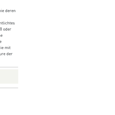
wie deren
ntlichtes
üß oder
ne
e
ie mit
ure der