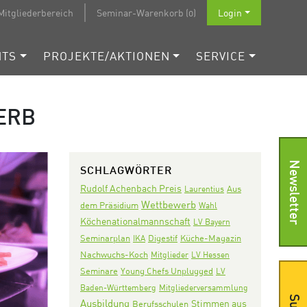
Mitgliederbereich
Seminar-Warenkorb (0)
Login
NTS
PROJEKTE/AKTIONEN
SERVICE
ERB
Newsletter
SCHLAGWÖRTER
Rudolf Achenbach Preis
Aus
Laurentius
Wettbewerb
dem Präsidium
Wahl
Köchenationalmannschaft
LV Bayern
Seminarplan
Digestif
IKA
Küche-Magazin
Nachwuchs-Koch
Mitglieder
LV Hessen
Seminare
Young Chefs Unplugged
LV
Baden-Württemberg
Mitgliederversammlung
Ausbildung
Stimmen aus
Berufsschulen