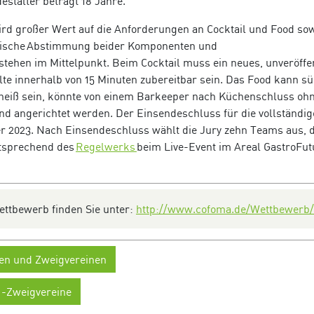
estalter beträgt 18 Jahre.
d großer Wert auf die Anforderungen an Cocktail und Food so
onische Abstimmung beider Komponenten und
 stehen im Mittelpunkt. Beim Cocktail muss ein neues, unveröffe
llte innerhalb von 15 Minuten zubereitbar sein. Das Food kann s
heiß sein, könnte von einem Barkeeper nach Küchenschluss oh
und angerichtet werden. Der Einsendeschluss für die vollständig
r 2023. Nach Einsendeschluss wählt die Jury zehn Teams aus, d
ntsprechend des
Regelwerks
beim Live-Event im Areal GastroFut
ettbewerb finden Sie
unter:
http://www.cofoma.de/Wettbewerb/
en und Zweigvereinen
-Zweigvereine