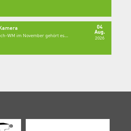
04
 Kamera
Aug.
Koch-WM im November gehört es...
2026