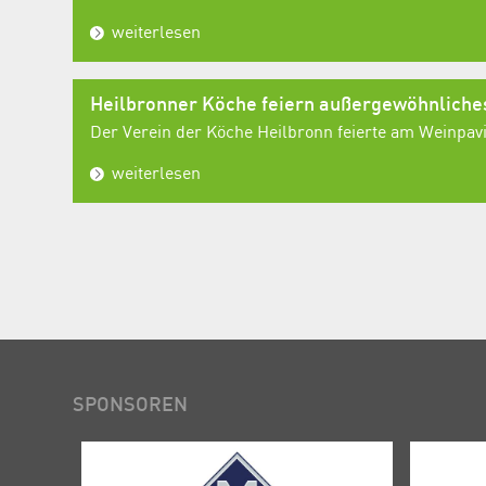
weiterlesen
Heilbronner Köche feiern außergewöhnlich
Der Verein der Köche Heilbronn feierte am Weinpavil
weiterlesen
SPONSOREN