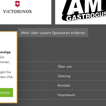
Mehr über unsere Sponsoren erfahren
endige
P
 Sie
timmen,
e
Über uns
igen Sie
m
Satzung
in den USA
Kontakt
immen
utz
Impressum