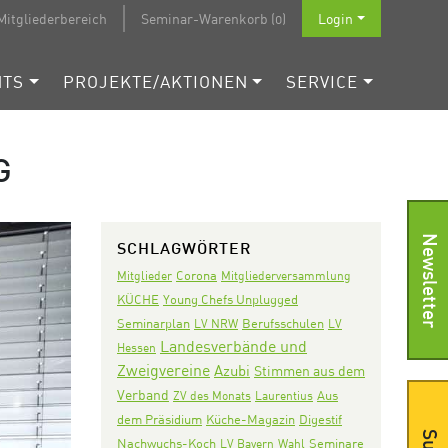
Mitgliederbereich
Seminar-Warenkorb (0)
Login
NTS
PROJEKTE/AKTIONEN
SERVICE
G
Newsletter
SCHLAGWÖRTER
Corona
Mitglieder
Mitgliederversammlung
KÜCHE
Young Chefs Unplugged
Seminarplan
LV NRW
Berufsschulen
LV
Landesverbände und
Hessen
Zweigvereine
Azubi
Stimmen aus dem
Verband
Aus
ZV des Monats
Laurentius
dem Präsidium
Digestif
Küche-Magazin
Nachwuchs-Koch
Seminare
LV Bayern
Wahl