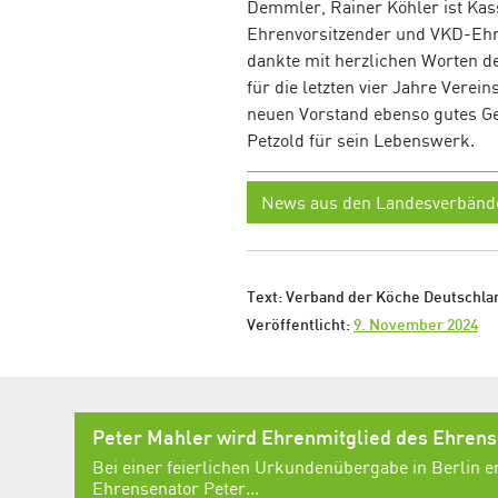
Demmler, Rainer Köhler ist Kas
Ehrenvorsitzender und VKD-Ehr
dankte mit herzlichen Worten 
für die letzten vier Jahre Vere
neuen Vorstand ebenso gutes Gel
Petzold für sein Lebenswerk.
News aus den Landesverbänd
Text: Verband der Köche Deutschlan
Veröffentlicht:
9. November 2024
Peter Mahler wird Ehrenmitglied des Ehren
Bei einer feierlichen Urkundenübergabe in Berlin e
Ehrensenator Peter...