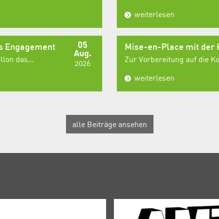
weiterlesen
05
es Engagement
Mise-en-Place mit der
Aug.
lon das...
Zur Vorbereitung auf die 
2026
weiterlesen
alle Beiträge ansehen