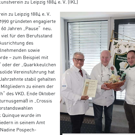
unstverein zu Leipzig 1884 e. V. (IKL)
in zu Leipzig 1884 e. V.
. 1990 gründeten engagierte
t 60 Jahren „Pause“ neu.
 viel für den Berufsstand
Ausrichtung des
eilnehmenden sowie
orde – zum Beispiel mit
i“ oder der „Quarkkeulchen
solide Vereinsführung hat
 Jahrzehnte stabil gehalten
 Mitgliedern zu einem der
ch“ des VKD. Ende Oktober
 turnusgemäß in „Crossis
Vorstandswahlen
ik Quinque wurde im
iedern in seinem Amt
st Nadine Pospech-