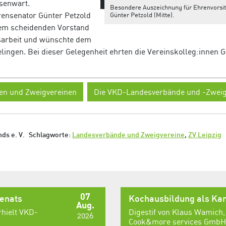
senwart.
Besondere Auszeichnung für Ehrenvorsi
ensenator Günter Petzold
Günter Petzold (Mitte).
dem scheidenden Vorstand
insarbeit und wünschte dem
ingen. Bei dieser Gelegenheit ehrten die Vereinskolleg:innen 
en und Zweigvereinen
Die VKD-Landesverbände und -Zweig
ds e. V.
Schlagworte:
Landesverbände und Zweigvereine
,
ZV Leipzig
07
senats
Kochausbildung als Kar
Aug.
rhielt VKD-
Digestif von Klaus Wamich,
2026
Cook&more services GmbH,