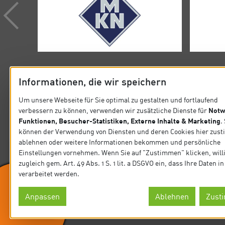
Informationen, die wir speichern
Um unsere Webseite für Sie optimal zu gestalten und fortlaufend
Notw
verbessern zu können, verwenden wir zusätzliche Dienste für
KONTAKT
SITEMA
Funktionen, Besucher-Statistiken, Externe Inhalte & Marketing
.
können der Verwendung von Diensten und deren Cookies hier zus
Verband der Köche Deutschlands e.V.
Startseit
ablehnen oder weitere Informationen bekommen und persönliche
Steinlestraße 32 60596 Frankfurt
Einstellungen vornehmen. Wenn Sie auf "Zustimmen" klicken, will
Präsidiu
zugleich gem. Art. 49 Abs. 1 S. 1 lit. a DSGVO ein, dass Ihre Daten 
Tel. +49 69 63 0006-0
verarbeitet werden.
Fax +49 69 63 0006-10
News
E-Mail: koeche@vkd.com
Anpassen
Ablehnen
Zust
Wir sind Ausrichter
Datensch
© Verband der Köche Deutschlands e.V.
der IKA.