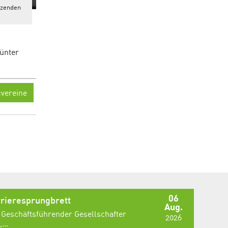
tzenden
Günter
vereine
06
rieresprungbrett
Aug.
 Geschäftsführender Gesellschafter
2026
...