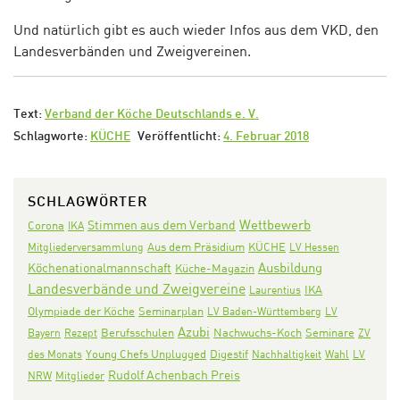
Und natürlich gibt es auch wieder Infos aus dem VKD, den
Landesverbänden und Zweigvereinen.
Text:
Verband der Köche Deutschlands e. V.
Schlagworte:
KÜCHE
Veröffentlicht:
4. Februar 2018
SCHLAGWÖRTER
Wettbewerb
Stimmen aus dem Verband
Corona
IKA
Aus dem Präsidium
KÜCHE
Mitgliederversammlung
LV Hessen
Ausbildung
Köchenationalmannschaft
Küche-Magazin
Landesverbände und Zweigvereine
IKA
Laurentius
Olympiade der Köche
Seminarplan
LV Baden-Württemberg
LV
Azubi
Nachwuchs-Koch
Seminare
Bayern
Rezept
Berufsschulen
ZV
Digestif
des Monats
Young Chefs Unplugged
Nachhaltigkeit
Wahl
LV
Rudolf Achenbach Preis
NRW
Mitglieder