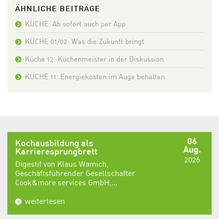
ÄHNLICHE BEITRÄGE
KÜCHE: Ab sofort auch per App
KÜCHE 01/02: Was die Zukunft bringt
Küche 12: Küchenmeister in der Diskussion
KÜCHE 11: Energiekosten im Auge behalten
06
Kochausbildung als
Aug.
Karrieresprungbrett
2026
Digestif von Klaus Wamich,
Geschäftsführender Gesellschafter
Cook&more services GmbH,...
weiterlesen