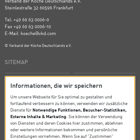
Verband der Köche Deutschlands e.V.
Steinlestraße 32 60596 Frankfurt
Tel. +49 69 63 0006-0
Fax +49 69 63 0006-10
E-Mail: koeche@vkd.com
© Verband der Köche Deutschlands e.V.
SITEMAP
Startseite
Über uns
Informationen, die wir speichern
Präsidium
Satzung
Um unsere Webseite für Sie optimal zu gestalten und
fortlaufend verbessern zu können, verwenden wir zusätzliche
News
Kontakt
Notwendige Funktionen, Besucher-Statistiken,
Dienste für
Externe Inhalte & Marketing
. Sie können der Verwendung
Datenschutz
Impressum
von Diensten und deren Cookies hier zustimmen, ablehnen
oder weitere Informationen bekommen und persönliche
Einstellungen vornehmen. Wenn Sie auf "Zustimmen"
SOCIAL