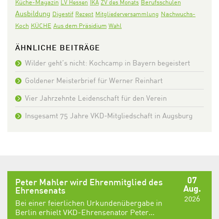
Küche-Magazin
LV Hessen
IKA
ZV des Monats
Berufsschulen
Ausbildung
Digestif
Nachwuchs-
Rezept
Mitgliederversammlung
Koch
KÜCHE
Aus dem Präsidium
Wahl
ÄHNLICHE BEITRÄGE
Wilder geht’s nicht: Kochcamp in Bayern begeistert
Goldener Meisterbrief für Werner Reinhart
Vier Jahrzehnte Leidenschaft für den Verein
Insgesamt 75 Jahre VKD-Mitgliedschaft in Augsburg
07
Peter Mahler wird Ehrenmitglied des
Aug.
Ehrensenats
2026
Bei einer feierlichen Urkundenübergabe in
Berlin erhielt VKD-Ehrensenator Peter...