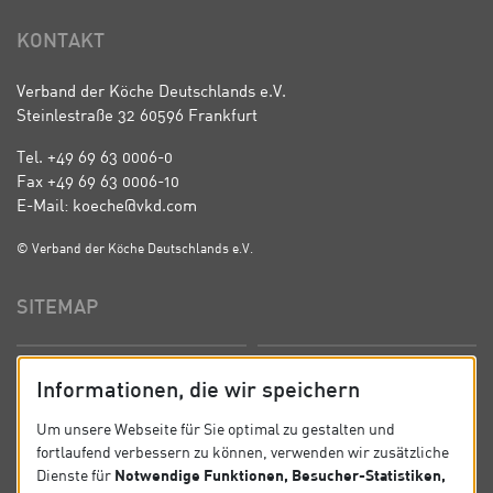
KONTAKT
Verband der Köche Deutschlands e.V.
Steinlestraße 32 60596 Frankfurt
Tel. +49 69 63 0006-0
Fax +49 69 63 0006-10
E-Mail: koeche@vkd.com
© Verband der Köche Deutschlands e.V.
SITEMAP
Startseite
Über uns
Informationen, die wir speichern
Präsidium
Satzung
Um unsere Webseite für Sie optimal zu gestalten und
fortlaufend verbessern zu können, verwenden wir zusätzliche
News
Kontakt
Notwendige Funktionen, Besucher-Statistiken,
Dienste für