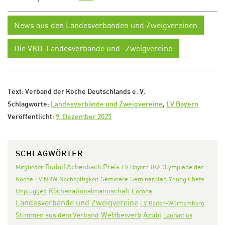
News aus den Landesverbänden und Zweigvereinen
Die VKD-Landesverbände und -Zweigvereine
Text: Verband der Köche Deutschlands e. V.
Schlagworte:
Landesverbände und Zweigvereine
,
LV Bayern
Veröffentlicht:
9. Dezember 2025
SCHLAGWÖRTER
Rudolf Achenbach Preis
IKA Olympiade der
Mitglieder
LV Bayern
Köche
Seminare
Seminarplan
LV NRW
Nachhaltigkeit
Young Chefs
Köchenationalmannschaft
Corona
Unplugged
Landesverbände und Zweigvereine
LV Baden-Württemberg
Wettbewerb
Azubi
Stimmen aus dem Verband
Laurentius