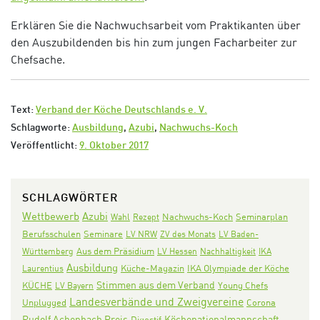
Erklären Sie die Nachwuchsarbeit vom Praktikanten über
den Auszubildenden bis hin zum jungen Facharbeiter zur
Chefsache.
Text:
Verband der Köche Deutschlands e. V.
Schlagworte:
Ausbildung
,
Azubi
,
Nachwuchs-Koch
Veröffentlicht:
9. Oktober 2017
SCHLAGWÖRTER
Wettbewerb
Azubi
Nachwuchs-Koch
Seminarplan
Wahl
Rezept
Seminare
Berufsschulen
LV NRW
ZV des Monats
LV Baden-
Aus dem Präsidium
Württemberg
LV Hessen
Nachhaltigkeit
IKA
Ausbildung
IKA Olympiade der Köche
Laurentius
Küche-Magazin
Stimmen aus dem Verband
KÜCHE
LV Bayern
Young Chefs
Landesverbände und Zweigvereine
Corona
Unplugged
Rudolf Achenbach Preis
Köchenationalmannschaft
Digestif