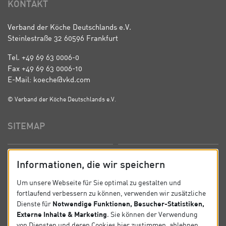
KONTAKT
Verband der Köche Deutschlands e.V.
Steinlestraße 32 60596 Frankfurt
Tel. +49 69 63 0006-0
Fax +49 69 63 0006-10
E-Mail: koeche@vkd.com
© Verband der Köche Deutschlands e.V.
SITEMAP
Startseite
Über uns
Informationen, die wir speichern
Präsidium
Satzung
Um unsere Webseite für Sie optimal zu gestalten und
fortlaufend verbessern zu können, verwenden wir zusätzliche
News
Kontakt
Notwendige Funktionen, Besucher-Statistiken,
Dienste für
Externe Inhalte & Marketing
. Sie können der Verwendung
Datenschutz
Impressum
von Diensten und deren Cookies hier zustimmen, ablehnen