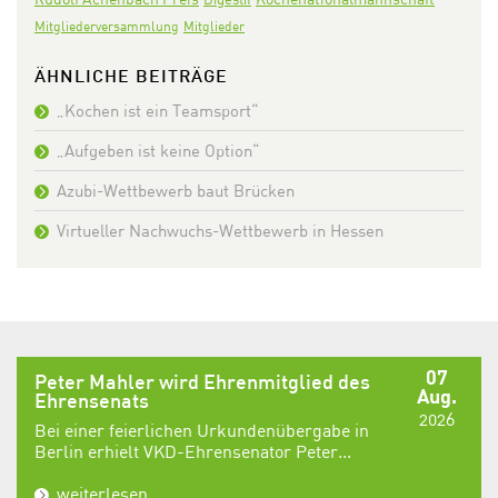
Mitgliederversammlung
Mitglieder
ÄHNLICHE BEITRÄGE
„Kochen ist ein Teamsport“
„Aufgeben ist keine Option“
Azubi-Wettbewerb baut Brücken
Virtueller Nachwuchs-Wettbewerb in Hessen
07
Peter Mahler wird Ehrenmitglied des
Aug.
Ehrensenats
2026
Bei einer feierlichen Urkundenübergabe in
Berlin erhielt VKD-Ehrensenator Peter...
weiterlesen