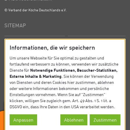
© Verband der Köche Deutschlands e.V.
SITEMAP
Startseite
Über uns
Informationen, die wir speichern
Präsidium
Satzung
Um unsere Webseite für Sie optimal zu gestalten und
fortlaufend verbessern zu können, verwenden wir zusätzliche
News
Kontakt
Notwendige Funktionen, Besucher-Statistiken,
Dienste für
Externe Inhalte & Marketing
. Sie können der Verwendung
Datenschutz
Impressum
von Diensten und deren Cookies hier zustimmen, ablehnen
oder weitere Informationen bekommen und persönliche
Einstellungen vornehmen. Wenn Sie auf "Zustimmen"
SOCIAL
klicken, willigen Sie zugleich gem. Art. 49 Abs. 1 S. 1 lit. a
DSGVO ein, dass Ihre Daten in den USA verarbeitet werden.
Folgen Sie uns auf Social Media.
Anpassen
Ablehnen
Zustimmen