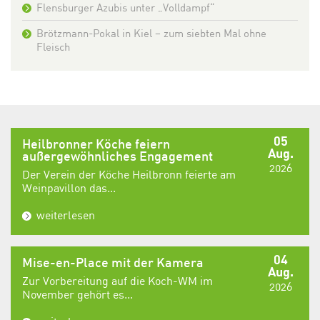
Flensburger Azubis unter „Volldampf“
Brötzmann-Pokal in Kiel – zum siebten Mal ohne
Fleisch
05
Heilbronner Köche feiern
Aug.
außergewöhnliches Engagement
2026
Der Verein der Köche Heilbronn feierte am
Weinpavillon das...
weiterlesen
04
Mise-en-Place mit der Kamera
Aug.
Zur Vorbereitung auf die Koch-WM im
2026
November gehört es...