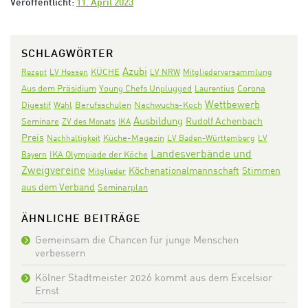
Veröffentlicht:
11. April 2023
SCHLAGWÖRTER
Azubi
KÜCHE
Rezept
LV Hessen
LV NRW
Mitgliederversammlung
Aus dem Präsidium
Corona
Young Chefs Unplugged
Laurentius
Wettbewerb
Digestif
Nachwuchs-Koch
Wahl
Berufsschulen
Ausbildung
Rudolf Achenbach
Seminare
ZV des Monats
IKA
Preis
Nachhaltigkeit
Küche-Magazin
LV Baden-Württemberg
LV
Landesverbände und
IKA Olympiade der Köche
Bayern
Zweigvereine
Köchenationalmannschaft
Stimmen
Mitglieder
aus dem Verband
Seminarplan
ÄHNLICHE BEITRÄGE
Gemeinsam die Chancen für junge Menschen
verbessern
Kölner Stadtmeister 2026 kommt aus dem Excelsior
Ernst