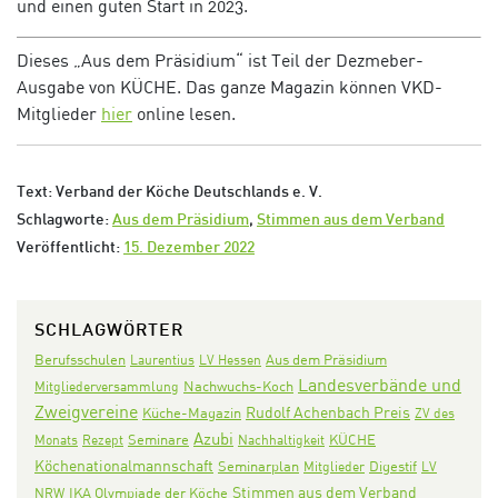
und einen guten Start in 2023.
Dieses „Aus dem Präsidium“ ist Teil der Dezmeber-
Ausgabe von KÜCHE. Das ganze Magazin können VKD-
Mitglieder
hier
online lesen.
Text: Verband der Köche Deutschlands e. V.
Schlagworte:
Aus dem Präsidium
,
Stimmen aus dem Verband
Veröffentlicht:
15. Dezember 2022
SCHLAGWÖRTER
Aus dem Präsidium
Berufsschulen
Laurentius
LV Hessen
Landesverbände und
Nachwuchs-Koch
Mitgliederversammlung
Zweigvereine
Rudolf Achenbach Preis
Küche-Magazin
ZV des
Azubi
Seminare
KÜCHE
Monats
Rezept
Nachhaltigkeit
Köchenationalmannschaft
Seminarplan
Digestif
Mitglieder
LV
Stimmen aus dem Verband
IKA Olympiade der Köche
NRW