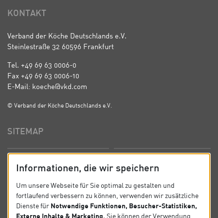
KONTAKT
Verband der Köche Deutschlands e.V.
Steinlestraße 32 60596 Frankfurt
Tel. +49 69 63 0006-0
Fax +49 69 63 0006-10
E-Mail: koeche@vkd.com
© Verband der Köche Deutschlands e.V.
SITEMAP
Startseite
Über uns
Informationen, die wir speichern
Präsidium
Satzung
Um unsere Webseite für Sie optimal zu gestalten und
fortlaufend verbessern zu können, verwenden wir zusätzliche
News
Kontakt
Notwendige Funktionen, Besucher-Statistiken,
Dienste für
Externe Inhalte & Marketing
. Sie können der Verwendung
Datenschutz
Impressum