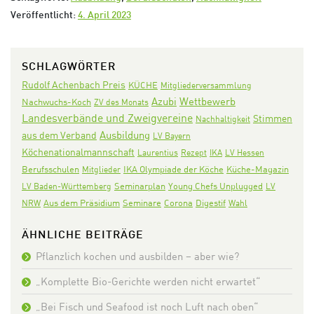
Veröffentlicht:
4. April 2023
SCHLAGWÖRTER
Rudolf Achenbach Preis
KÜCHE
Mitgliederversammlung
Azubi
Wettbewerb
Nachwuchs-Koch
ZV des Monats
Landesverbände und Zweigvereine
Stimmen
Nachhaltigkeit
Ausbildung
aus dem Verband
LV Bayern
Köchenationalmannschaft
Laurentius
Rezept
IKA
LV Hessen
IKA Olympiade der Köche
Berufsschulen
Mitglieder
Küche-Magazin
Seminarplan
LV Baden-Württemberg
Young Chefs Unplugged
LV
Aus dem Präsidium
Seminare
Corona
Digestif
NRW
Wahl
ÄHNLICHE BEITRÄGE
Pflanzlich kochen und ausbilden – aber wie?
„Komplette Bio-Gerichte werden nicht erwartet“
„Bei Fisch und Seafood ist noch Luft nach oben“