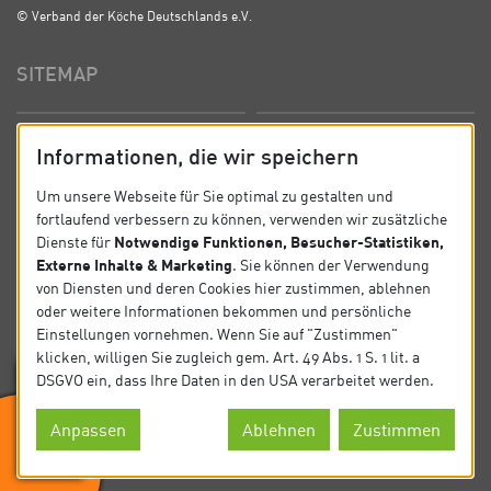
© Verband der Köche Deutschlands e.V.
SITEMAP
Startseite
Über uns
Informationen, die wir speichern
Präsidium
Satzung
Um unsere Webseite für Sie optimal zu gestalten und
fortlaufend verbessern zu können, verwenden wir zusätzliche
News
Kontakt
Notwendige Funktionen, Besucher-Statistiken,
Dienste für
Externe Inhalte & Marketing
. Sie können der Verwendung
Datenschutz
Impressum
von Diensten und deren Cookies hier zustimmen, ablehnen
oder weitere Informationen bekommen und persönliche
Einstellungen vornehmen. Wenn Sie auf "Zustimmen"
SOCIAL
klicken, willigen Sie zugleich gem. Art. 49 Abs. 1 S. 1 lit. a
DSGVO ein, dass Ihre Daten in den USA verarbeitet werden.
Folgen Sie uns auf Social Media.
Anpassen
Ablehnen
Zustimmen