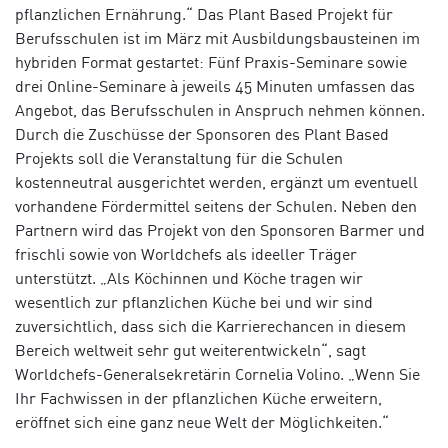
pflanzlichen Ernährung.“ Das Plant Based Projekt für
Berufsschulen ist im März mit Ausbildungsbausteinen im
hybriden Fo
rmat gestartet:
Fünf Praxis-Seminare sowie
drei Online-Seminare à jeweils 45 Minuten umfassen das
Angebot, das Berufsschulen in Anspruch nehmen können.
Durch die Zuschüsse der Sponsoren des Plant Based
Projekts soll die Veranstaltung für die Schulen
kostenneutral ausgerichtet werden, ergänzt um eventuell
vorhandene Fördermittel seitens d
er Schulen. Neben den
Partnern wird das Projekt von den Sponsoren Barmer und
frischli sowie von Worldchefs als ideeller Träger
unterstützt. „Als Köchinnen und Köche tragen wir
wesentlich zur pflanzlichen Küche bei und wir sind
zuversichtlich, dass sich die Karrierechancen in diesem
Bereich weltweit sehr gut weiterentwickeln“, sagt
Worldchefs-Generalsekretärin Cornelia Volino. „Wenn Sie
Ihr Fachwissen in der pflanzlichen Küche erweitern,
eröffnet sich eine ganz neue Welt
der Möglic
hkeiten.“