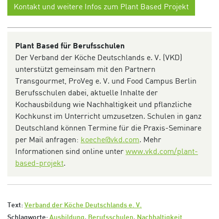
Kontakt und weitere Infos zum Plant Based Projekt
Plant Based für Berufsschulen
Der Verband der Köche Deutschlands e. V. (VKD)
unterstützt
gemeinsam mit den Partnern
Transgourmet,
ProVeg
e. V. und Food Campus Berlin
Berufsschulen
dabei, aktuelle Inhalte der
Kochausbildung wie Nachhaltigkeit und pflanzliche
Kochkunst im Unterricht umzusetzen.
Schulen in ganz
Deutschland können T
ermine für die Praxis-Seminare
per Mail an
fragen:
koeche@vkd.com
.
Mehr
Informationen
sind online unter
www.vkd.com/plant-
based-projekt
.
Text:
Verband der Köche Deutschlands e. V.
Schlagworte:
Ausbildung
,
Berufsschulen
,
Nachhaltigkeit