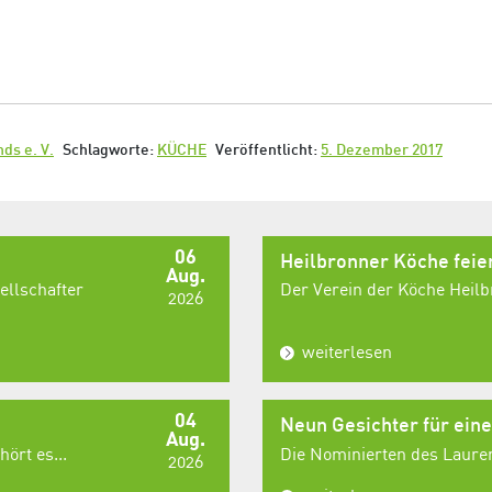
ds e. V.
Schlagworte:
KÜCHE
Veröffentlicht:
5. Dezember 2017
06
Heilbronner Köche fei
Aug.
ellschafter
Der Verein der Köche Heilbr
2026
weiterlesen
04
Neun Gesichter für ein
Aug.
ört es...
Die Nominierten des Laurent
2026