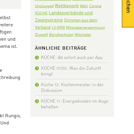
Suchen
Wettbewerb
Corona
Unplugged
Wahl
Landesverbände und
KÜCHE
elbst
Zweigvereine
Stimmen aus dem
eitere
Verband
LV NRW
Mitgliederversammlung
ftigen
Digestif
Berufsschulen
Mitglieder
iven und
ema ist.
ÄHNLICHE BEITRÄGE
KÜCHE: Ab sofort auch per App
KÜCHE 01/02: Was die Zukunft
e
bringt
schreibung
Küche 12: Küchenmeister in der
Diskussion
KÜCHE 11: Energiekosten im Auge
behalten
kt Rungis,
 Und