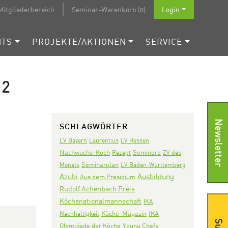
Mitgliederbereich
Seminar-Warenkorb (0)
Login
NTS
PROJEKTE/AKTIONEN
SERVICE
12
Newsletter
SCHLAGWÖRTER
LV Bayern
Laurentius
LV Hessen
Nachwuchs-Koch
Seminare
Rezept
ZV des
Seminarplan
Monats
LV Baden-Württemberg
Azubi
Ausbildung
Aus dem Präsidium
Rudolf Achenbach Preis
Köchenationalmannschaft
IKA
IKA
Nachhaltigkeit
Küche-Magazin
Olympiade der Köche
Young Chefs