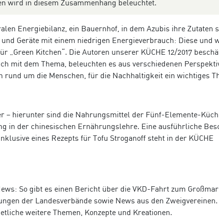
tten wird in diesem Zusammenhang beleuchtet.
ralen Energiebilanz, ein Bauernhof, in dem Azubis ihre Zutaten s
g und Geräte mit einem niedrigen Energieverbrauch: Diese und w
ür „Green Kitchen“. Die Autoren unserer KÜCHE 12/2017 beschä
lich mit dem Thema, beleuchten es aus verschiedenen Perspekt
 rund um die Menschen, für die Nachhaltigkeit ein wichtiges Th
ser – hierunter sind die Nahrungsmittel der Fünf-Elemente-Küch
ung in der chinesischen Ernährungslehre. Eine ausführliche Be
inklusive eines Rezepts für Tofu Stroganoff steht in der KÜCHE
News: So gibt es einen Bericht über die VKD-Fahrt zum Großmar
agungen der Landesverbände sowie News aus den Zweigvereinen.
 etliche weitere Themen, Konzepte und Kreationen.