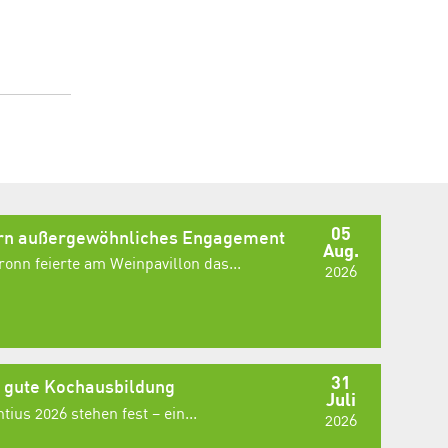
05
ern außergewöhnliches Engagement
Aug.
onn feierte am Weinpavillon das...
2026
31
e gute Kochausbildung
Juli
ius 2026 stehen fest – ein...
2026