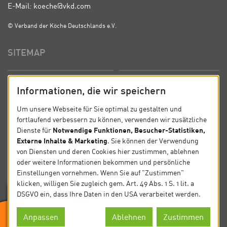
E-Mail: koeche@vkd.com
© Verband der Köche Deutschlands e.V.
SITEMAP
Startseite
Über uns
Informationen, die wir speichern
Präsidium
Satzung
Um unsere Webseite für Sie optimal zu gestalten und
fortlaufend verbessern zu können, verwenden wir zusätzliche
News
Kontakt
Notwendige Funktionen, Besucher-Statistiken,
Dienste für
Externe Inhalte & Marketing
. Sie können der Verwendung
Datenschutz
Impressum
von Diensten und deren Cookies hier zustimmen, ablehnen
oder weitere Informationen bekommen und persönliche
Einstellungen vornehmen. Wenn Sie auf "Zustimmen"
SOCIAL
klicken, willigen Sie zugleich gem. Art. 49 Abs. 1 S. 1 lit. a
DSGVO ein, dass Ihre Daten in den USA verarbeitet werden.
Folgen Sie uns auf Social Media.
Anpassen
Ablehnen
Zustimmen