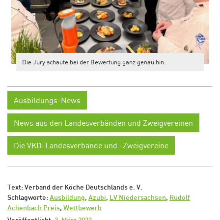
Die Jury schaute bei der Bewertung ganz genau hin.
Ausbildungs-News
News aus den Landesverbänden und Zweigvereinen
Die VKD-Landesverbände und -Zweigvereine
Text: Verband der Köche Deutschlands e. V.
Schlagworte:
Ausbildung
,
Azubi
,
LV Niedersachsen
,
Rudolf
Achenbach Preis
,
Wettbewerb