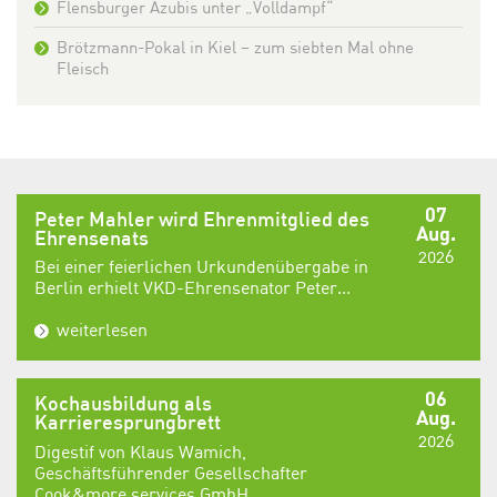
Flensburger Azubis unter „Volldampf“
Brötzmann-Pokal in Kiel – zum siebten Mal ohne
Fleisch
07
Peter Mahler wird Ehrenmitglied des
Aug.
Ehrensenats
2026
Bei einer feierlichen Urkundenübergabe in
Berlin erhielt VKD-Ehrensenator Peter...
weiterlesen
06
Kochausbildung als
Aug.
Karrieresprungbrett
2026
Digestif von Klaus Wamich,
Geschäftsführender Gesellschafter
Cook&more services GmbH,...