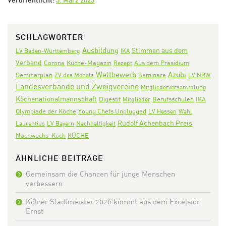
Veröffentlicht:
3. März 2023
SCHLAGWÖRTER
Ausbildung
Stimmen aus dem
LV Baden-Württemberg
IKA
Verband
Corona
Aus dem Präsidium
Küche-Magazin
Rezept
Wettbewerb
Azubi
Seminarplan
Seminare
ZV des Monats
LV NRW
Landesverbände und Zweigvereine
Mitgliederversammlung
Köchenationalmannschaft
Digestif
IKA
Mitglieder
Berufsschulen
Olympiade der Köche
Young Chefs Unplugged
LV Hessen
Wahl
Rudolf Achenbach Preis
Laurentius
LV Bayern
Nachhaltigkeit
Nachwuchs-Koch
KÜCHE
ÄHNLICHE BEITRÄGE
Gemeinsam die Chancen für junge Menschen
verbessern
Kölner Stadtmeister 2026 kommt aus dem Excelsior
Ernst