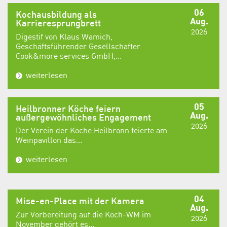
06
Kochausbildung als
Aug.
Karrieresprungbrett
2026
Digestif von Klaus Wamich,
Geschäftsführender Gesellschafter
Cook&more services GmbH,...
weiterlesen
05
Heilbronner Köche feiern
Aug.
außergewöhnliches Engagement
2026
Der Verein der Köche Heilbronn feierte am
Weinpavillon das...
weiterlesen
04
Mise-en-Place mit der Kamera
Aug.
Zur Vorbereitung auf die Koch-WM im
2026
November gehört es...