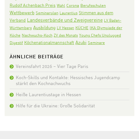
Rudolf Achenbach Preis
Corona
Wahl
Berufsschulen
Wettbewerb
Stimmen aus dem
Seminarplan
Laurentius
Landesverbände und Zweigvereine
Verband
LV Baden-
Ausbildung
KÜCHE
IKA Olympiade der
Württemberg
LV Hessen
Köche
Nachwuchs-Koch
ZV des Monats
Young Chefs Unplugged
Azubi
Köchenationalmannschaft
Digestif
Seminare
ÄHNLICHE BEITRÄGE
Vereinsfahrt 2026 – Vier Tage Paris
Koch-Skills und Kontakte: Hessisches Jugendcamp
stärkt den Kochnachwuchs
Heiße Laurentiustage in Hessen
Hilfe für die Ukraine: Große Solidarität