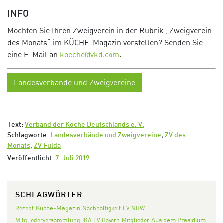
INFO
Möchten Sie Ihren Zweigverein in der Rubrik „Zweigverein
des Monats“ im KÜCHE-Magazin vorstellen? Senden Sie
eine E-Mail an
koeche@vkd.com
.
Landesverbände und Zweigvereine
Text:
Verband der Köche Deutschlands e. V.
Schlagworte:
Landesverbände und Zweigvereine
,
ZV des
Monats
,
ZV Fulda
Veröffentlicht:
7. Juli 2019
SCHLAGWÖRTER
Rezept
Küche-Magazin
Nachhaltigkeit
LV NRW
Aus dem Präsidium
Mitgliederversammlung
IKA
LV Bayern
Mitglieder