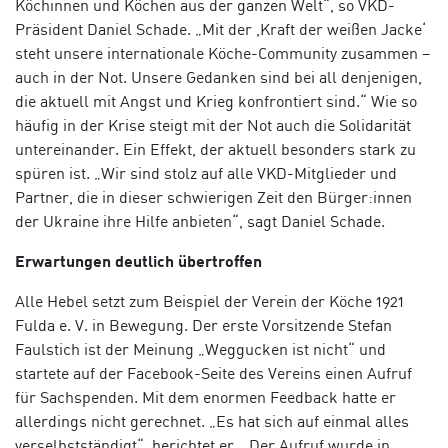
Köchinnen und Köchen aus der ganzen Welt“, so VKD-
Präsident Daniel Schade. „Mit der ,Kraft der weißen Jacke‘
steht unsere internationale Köche-Community zusammen –
auch in der Not. Unsere Gedanken sind bei all denjenigen,
die aktuell mit Angst und Krieg konfrontiert sind.“ Wie so
häufig in der Krise steigt mit der Not auch die Solidarität
untereinander. Ein Effekt, der aktuell besonders stark zu
spüren ist. „Wir sind stolz auf alle VKD-Mitglieder und
Partner, die in dieser schwierigen Zeit den Bürger:innen
der Ukraine ihre Hilfe anbieten“, sagt Daniel Schade.
Erwartungen deutlich übertroffen
Alle Hebel setzt zum Beispiel der Verein der Köche 1921
Fulda e. V. in Bewegung. Der erste Vorsitzende Stefan
Faulstich ist der Meinung „Weggucken ist nicht“ und
startete auf der Facebook-Seite des Vereins einen Aufruf
für Sachspenden. Mit dem enormen Feedback hatte er
allerdings nicht gerechnet. „Es hat sich auf einmal alles
verselbstständigt“, berichtet er. „Der Aufruf wurde in