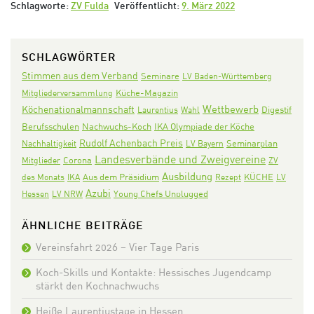
Schlagworte:
ZV Fulda
Veröffentlicht:
9. März 2022
SCHLAGWÖRTER
Stimmen aus dem Verband
Seminare
LV Baden-Württemberg
Mitgliederversammlung
Küche-Magazin
Wettbewerb
Köchenationalmannschaft
Digestif
Laurentius
Wahl
Nachwuchs-Koch
IKA Olympiade der Köche
Berufsschulen
Rudolf Achenbach Preis
Seminarplan
Nachhaltigkeit
LV Bayern
Landesverbände und Zweigvereine
Corona
Mitglieder
ZV
Ausbildung
Aus dem Präsidium
KÜCHE
des Monats
IKA
Rezept
LV
Azubi
Hessen
LV NRW
Young Chefs Unplugged
ÄHNLICHE BEITRÄGE
Vereinsfahrt 2026 – Vier Tage Paris
Koch-Skills und Kontakte: Hessisches Jugendcamp
stärkt den Kochnachwuchs
Heiße Laurentiustage in Hessen