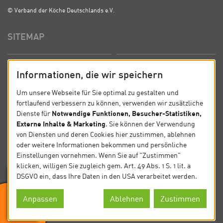
© Verband der Köche Deutschlands e.V.
SITEMAP
Startseite
Über uns
Informationen, die wir speichern
Präsidium
Satzung
Um unsere Webseite für Sie optimal zu gestalten und
fortlaufend verbessern zu können, verwenden wir zusätzliche
News
Kontakt
Notwendige Funktionen, Besucher-Statistiken,
Dienste für
Externe Inhalte & Marketing
. Sie können der Verwendung
Datenschutz
Impressum
von Diensten und deren Cookies hier zustimmen, ablehnen
oder weitere Informationen bekommen und persönliche
Einstellungen vornehmen. Wenn Sie auf "Zustimmen"
SOCIAL
klicken, willigen Sie zugleich gem. Art. 49 Abs. 1 S. 1 lit. a
DSGVO ein, dass Ihre Daten in den USA verarbeitet werden.
Folgen Sie uns auf Social Media.
Anpassen
Ablehnen
Zustimmen