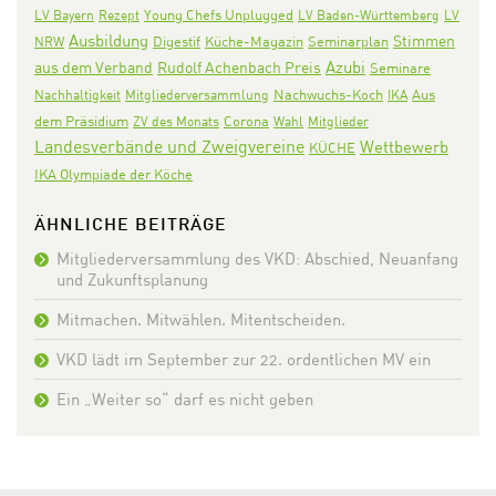
LV Bayern
Rezept
Young Chefs Unplugged
LV Baden-Württemberg
LV
Ausbildung
Stimmen
Digestif
Seminarplan
NRW
Küche-Magazin
Azubi
aus dem Verband
Rudolf Achenbach Preis
Seminare
Nachwuchs-Koch
Aus
Nachhaltigkeit
Mitgliederversammlung
IKA
dem Präsidium
Corona
ZV des Monats
Wahl
Mitglieder
Landesverbände und Zweigvereine
Wettbewerb
KÜCHE
IKA Olympiade der Köche
ÄHNLICHE BEITRÄGE
Mitgliederversammlung des VKD: Abschied, Neuanfang
und Zukunftsplanung
Mitmachen. Mitwählen. Mitentscheiden.
VKD lädt im September zur 22. ordentlichen MV ein
Ein „Weiter so“ darf es nicht geben