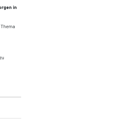
orgen in
m Thema
zu