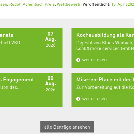
ssen
,
Rudolf Achenbach Preis
,
Wettbewerb
Veröffentlicht:
18. April 20
07
senats
Kochausbildung als Kar
Aug.
rhielt VKD-
Digestif von Klaus Wamich,
2026
Cook&more services GmbH,
weiterlesen
05
es Engagement
Mise-en-Place mit der
Aug.
lon das...
Zur Vorbereitung auf die 
2026
weiterlesen
alle Beiträge ansehen