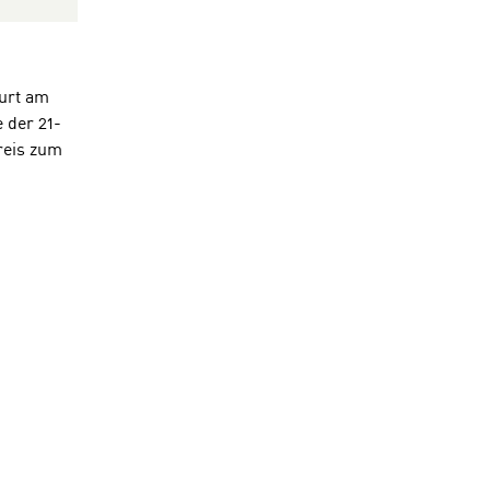
urt am
 der 21-
eis
zum