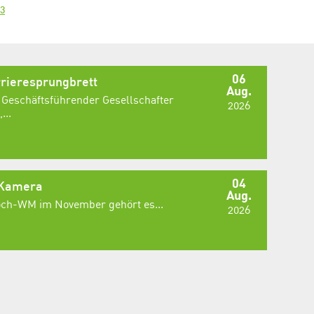
23
06
rieresprungbrett
Aug.
 Geschäftsführender Gesellschafter
2026
...
04
 Kamera
Aug.
Koch-WM im November gehört es...
2026