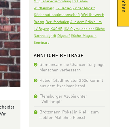
Suchen
Mitgliederversammlung
LV Baden-
Württemberg
LV Hessen
ZV des Monats
Wettbewerb
Köchenationalmannschaft
Aus dem Präsidium
Rezept
Berufsschulen
KÜCHE
IKA Olympiade der Köche
LV Bayern
Digestif
Nachhaltigkeit
Küche-Magazin
Seminare
ÄHNLICHE BEITRÄGE
Gemeinsam die Chancen für junge
Menschen verbessern
Kölner Stadtmeister 2026 kommt
aus dem Excelsior Ernst
Flensburger Azubis unter
„Volldampf“
cheidet
Brötzmann-Pokal in Kiel – zum
Wir
siebten Mal ohne Fleisch