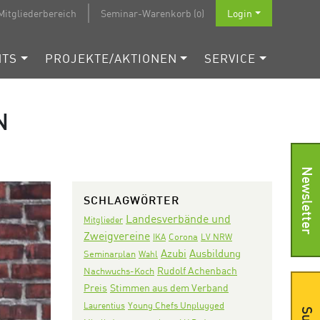
Mitgliederbereich
Seminar-Warenkorb (0)
Login
NTS
PROJEKTE/AKTIONEN
SERVICE
N
Newsletter
SCHLAGWÖRTER
Landesverbände und
Mitglieder
Zweigvereine
Corona
IKA
LV NRW
Azubi
Ausbildung
Seminarplan
Wahl
Rudolf Achenbach
Nachwuchs-Koch
Preis
Stimmen aus dem Verband
Laurentius
Young Chefs Unplugged