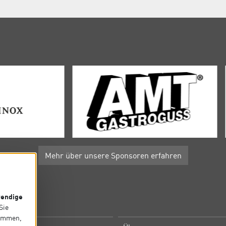
Mehr über unsere Sponsoren erfahren
endige
P
 Sie
timmen,