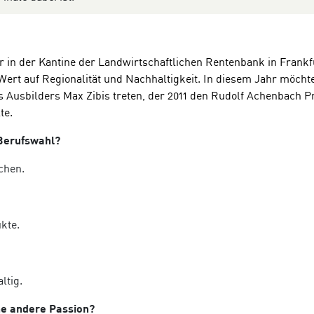
r
in der Kantine der
Landwirtschaftliche
n
Rentenbank
in
Frankf
ert auf Regionalität und Nachhaltigkeit. In diesem Jahr möchte
s Ausbilders Max Zibis treten, der
2011
den Rudolf Achenbach Pr
te
.
 Berufswahl?
chen.
kte.
ltig.
ne andere Passion?