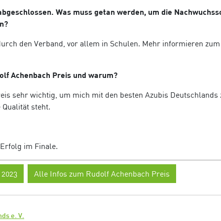
t abgeschlossen. Was muss getan werden, um die Nachwuchss
n?
. durch den Verband, vor allem in Schulen. Mehr informieren zu
udolf Achenbach Preis und warum?
reis sehr wichtig, um mich mit den besten Azubis Deutschlands 
ualität steht.
Erfolg im Finale.
 2023
Alle Infos zum Rudolf Achenbach Preis
ds e. V.