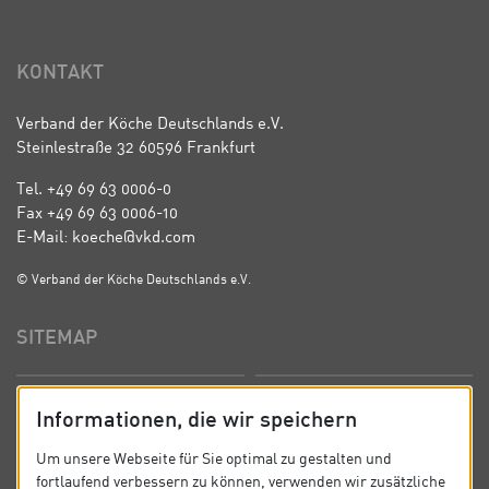
KONTAKT
Verband der Köche Deutschlands e.V.
Steinlestraße 32 60596 Frankfurt
Tel. +49 69 63 0006-0
Fax +49 69 63 0006-10
E-Mail: koeche@vkd.com
© Verband der Köche Deutschlands e.V.
SITEMAP
Startseite
Über uns
Informationen, die wir speichern
Präsidium
Satzung
Um unsere Webseite für Sie optimal zu gestalten und
fortlaufend verbessern zu können, verwenden wir zusätzliche
News
Kontakt