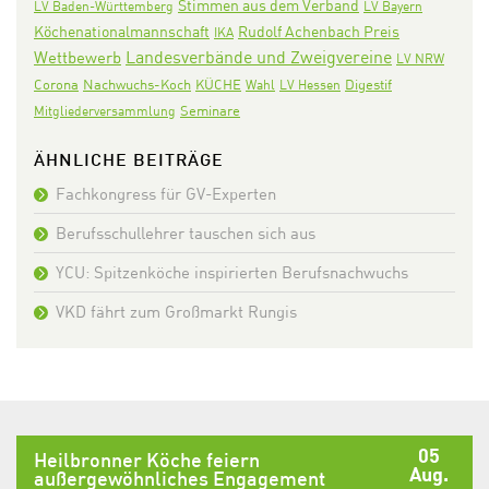
Stimmen aus dem Verband
LV Baden-Württemberg
LV Bayern
Köchenationalmannschaft
Rudolf Achenbach Preis
IKA
Landesverbände und Zweigvereine
Wettbewerb
LV NRW
Corona
Nachwuchs-Koch
KÜCHE
Digestif
Wahl
LV Hessen
Seminare
Mitgliederversammlung
ÄHNLICHE BEITRÄGE
Fachkongress für GV-Experten
Berufsschullehrer tauschen sich aus
YCU: Spitzenköche inspirierten Berufsnachwuchs
VKD fährt zum Großmarkt Rungis
05
Heilbronner Köche feiern
Aug.
außergewöhnliches Engagement