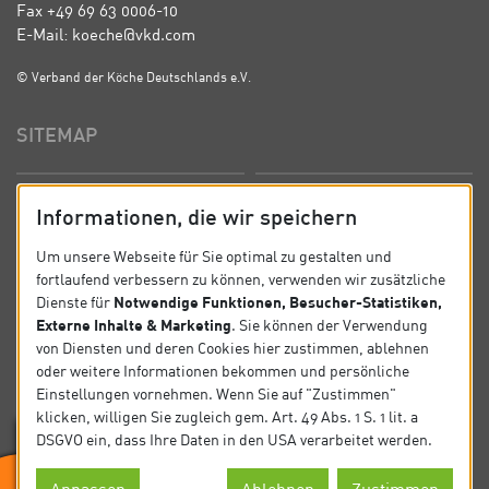
Fax +49 69 63 0006-10
E-Mail: koeche@vkd.com
© Verband der Köche Deutschlands e.V.
SITEMAP
Startseite
Über uns
Informationen, die wir speichern
Präsidium
Satzung
Um unsere Webseite für Sie optimal zu gestalten und
fortlaufend verbessern zu können, verwenden wir zusätzliche
News
Kontakt
Notwendige Funktionen, Besucher-Statistiken,
Dienste für
Externe Inhalte & Marketing
. Sie können der Verwendung
Datenschutz
Impressum
von Diensten und deren Cookies hier zustimmen, ablehnen
oder weitere Informationen bekommen und persönliche
Einstellungen vornehmen. Wenn Sie auf "Zustimmen"
SOCIAL
klicken, willigen Sie zugleich gem. Art. 49 Abs. 1 S. 1 lit. a
DSGVO ein, dass Ihre Daten in den USA verarbeitet werden.
Folgen Sie uns auf Social Media.