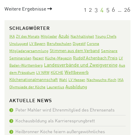
Weitere Ergebnisse
1
2
3
4
5
6
26
…
SCHLAGWÖRTER
Azubi
IKA
ZV des Monats
Mitglieder
Nachhaltigkeit
Young Chefs
Digestif
Corona
Unplugged
LV Bayern
Berufsschulen
Stimmen aus dem Verband
Seminare
Mitgliederversammlung
Rudolf Achenbach Preis
Seminarplan
Rezept
Küche-Magazin
LV
Landesverbände und Zweigvereine
Aus
Baden-Württemberg
Wettbewerb
dem Präsidium
KÜCHE
LV NRW
Köchenationalmannschaft
Nachwuchs-Koch
IKA
Wahl
LV Hessen
Ausbildung
Olympiade der Köche
Laurentius
AKTUELLE NEWS
Peter Mahler wird Ehrenmitglied des Ehrensenats
Kochausbildung als Karrieresprungbrett
Heilbronner Köche feiern außergewöhnliches