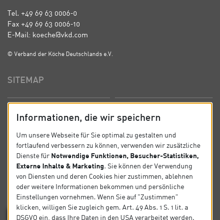
Tel. +49 69 63 0006-0
Fax +49 69 63 0006-10
E-Mail: koeche@vkd.com
© Verband der Köche Deutschlands e.V.
SITEMAP
Startseite
Über uns
Informationen, die wir speichern
Präsidium
Satzung
Um unsere Webseite für Sie optimal zu gestalten und
fortlaufend verbessern zu können, verwenden wir zusätzliche
News
Kontakt
Notwendige Funktionen, Besucher-Statistiken,
Dienste für
Externe Inhalte & Marketing
. Sie können der Verwendung
Datenschutz
Impressum
von Diensten und deren Cookies hier zustimmen, ablehnen
oder weitere Informationen bekommen und persönliche
Einstellungen vornehmen. Wenn Sie auf "Zustimmen"
SOCIAL
klicken, willigen Sie zugleich gem. Art. 49 Abs. 1 S. 1 lit. a
DSGVO ein, dass Ihre Daten in den USA verarbeitet werden.