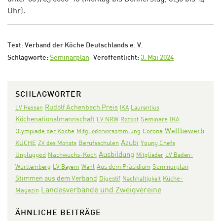
Uhr).
Text: Verband der Köche Deutschlands e. V.
Schlagworte:
Seminarplan
Veröffentlicht:
3. Mai 2024
SCHLAGWÖRTER
Rudolf Achenbach Preis
LV Hessen
IKA
Laurentius
Köchenationalmannschaft
Seminare
IKA
LV NRW
Rezept
Wettbewerb
Olympiade der Köche
Corona
Mitgliederversammlung
Azubi
KÜCHE
ZV des Monats
Berufsschulen
Young Chefs
Ausbildung
Nachwuchs-Koch
Unplugged
Mitglieder
LV Baden-
Aus dem Präsidium
Seminarplan
Württemberg
LV Bayern
Wahl
Stimmen aus dem Verband
Digestif
Nachhaltigkeit
Küche-
Landesverbände und Zweigvereine
Magazin
ÄHNLICHE BEITRÄGE