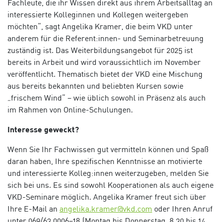
Fachleute, die ihr Wissen direkt aus ihrem Arbeitsalltag an
interessierte Kolleginnen und Kollegen weitergeben
möchten“, sagt Angelika Kramer, die beim VKD unter
anderem für die Referent:innen- und Seminarbetreuung
zuständig ist. Das Weiterbildungsangebot für 2025 ist
bereits in Arbeit und wird voraussichtlich im November
veröffentlicht. Thematisch bietet der VKD eine Mischung
aus bereits bekannten und beliebten Kursen sowie
„frischem Wind“ – wie üblich sowohl in Präsenz als auch
im Rahmen von Online-Schulungen.
Interesse geweckt?
Wenn Sie Ihr Fachwissen gut vermitteln können und Spaß
daran haben, Ihre spezifischen Kenntnisse an motivierte
und interessierte Kolleg:innen weiterzugeben, melden Sie
sich bei uns. Es sind sowohl Kooperationen als auch eigene
VKD-Seminare möglich. Angelika Kramer freut sich über
Ihre E-Mail an
angelika.kramer@vkd.com
oder Ihren Anruf
unter 069/63 0006–18 (Montag bis Donnerstag, 8.30 bis 14