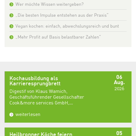
Wer möchte Wissen weitergeben?
„Die besten Impulse entstehen aus der Praxis“
Vegan kochen: einfach, abwechslungsreich und bunt
„Mehr Profit auf Basis belastbarer Zahlen“
06
Kochausbildung als
Aug.
Karrieresprungbrett
2026
Digestif von Klaus Wamich,
Geschäftsführender Gesellschafter
Cook&more services GmbH,...
weiterlesen
05
Heilbronner Köche feiern