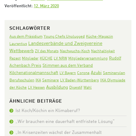
Veröffentlicht:
12. März 2020
SCHLAGWÖRTER
Aus dem Präsidium
Young Chefs Unplugged
Küche-Magazin
Landesverbände und Zweigvereine
Laurentius
Wettbewerb
Nachwuchs-Koch
ZV des Monats
Nachhaltigkeit
Rudolf
KÜCHE
Rezept
Mitglieder
LV NRW
Mitgliederversammlung
Achenbach Preis
Stimmen aus dem Verband
Azubi
Köchenationalmannschaft
Corona
Seminarplan
LV Bayern
Seminare
IKA Olympiade
Berufsschulen
IKA
LV Baden-Württemberg
Ausbildung
der Köche
Digestif
LV Hessen
Wahl
ÄHNLICHE BEITRÄGE
Ist Koch/Köchin ein Klimaberuf?
„Wir brauchen eine dauerhaft entfristete Lösung“
„In Krisenzeiten wächst der Zusammenhalt