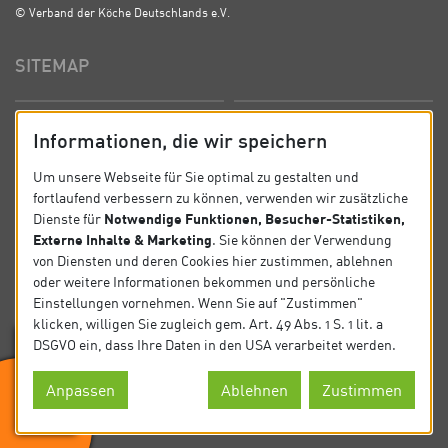
© Verband der Köche Deutschlands e.V.
SITEMAP
Startseite
Über uns
Informationen, die wir speichern
Präsidium
Satzung
Um unsere Webseite für Sie optimal zu gestalten und
fortlaufend verbessern zu können, verwenden wir zusätzliche
News
Kontakt
Notwendige Funktionen, Besucher-Statistiken,
Dienste für
Externe Inhalte & Marketing
. Sie können der Verwendung
Datenschutz
Impressum
von Diensten und deren Cookies hier zustimmen, ablehnen
oder weitere Informationen bekommen und persönliche
Einstellungen vornehmen. Wenn Sie auf "Zustimmen"
SOCIAL
klicken, willigen Sie zugleich gem. Art. 49 Abs. 1 S. 1 lit. a
DSGVO ein, dass Ihre Daten in den USA verarbeitet werden.
Folgen Sie uns auf Social Media.
Anpassen
Ablehnen
Zustimmen