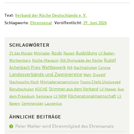
Text:
Verband der Köche Deutschlands e. V.
Schlagworte:
Ehrensenat
Veröffentlicht:
29. Juni 2026
SCHLAGWÖRTER
Azubi
Ausbildung
ZV des Monats
Mitglieder
Rezept
LV Baden-
Rudolf
IKA Olympiade der Köche
Württemberg
Küche-Magazin
Wettbewerb
Achenbach Preis
Corona
IKA
Nachhaltigkeit
Landesverbände und Zweigvereine
Digestif
Wahl
Nachwuchs-Koch
Mitgliederversammlung
Young Chefs Unplugged
Stimmen aus dem Verband
KÜCHE
Aus
Berufsschulen
LV Hessen
Köchenationalmannschaft
dem Präsidium
Seminare
LV NRW
LV
Seminarplan
Bayern
Laurentius
ÄHNLICHE BEITRÄGE
Peter Mahler wird Ehrenmitglied des Ehrensenats