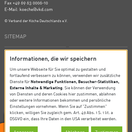
Fax +49 69 63 0006-10
E-Mail: koeche@vkd.com
© Verband der Köche Deutschlands e.V.
SITEMAP
Startseite
Über uns
Informationen, die wir speichern
Präsidium
Satzung
Um unsere Webseite für Sie optimal zu gestalten und
fortlaufend verbessern zu können, verwenden wir zusätzliche
News
Kontakt
Notwendige Funktionen, Besucher-Statistiken,
Dienste für
Externe Inhalte & Marketing
. Sie können der Verwendung
Datenschutz
Impressum
von Diensten und deren Cookies hier zustimmen, ablehnen
oder weitere Informationen bekommen und persönliche
Einstellungen vornehmen. Wenn Sie auf "Zustimmen"
SOCIAL
klicken, willigen Sie zugleich gem. Art. 49 Abs. 1 S. 1 lit. a
DSGVO ein, dass Ihre Daten in den USA verarbeitet werden.
Folgen Sie uns auf Social Media.