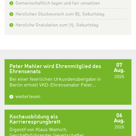
Gemeinschaftlich tagen und fair umsetzen
Herzlichen Glückwunsch zum 85. Geburtstag
Herzliche Gratulation zum 75. Geburtstag
07
Peter Mahler wird Ehrenmitglied des
Aug.
Ehrensenats
2026
Bei einer feierlichen Urkundenübergabe in
Berlin erhielt VKD-Ehrensenator Peter...
weiterlesen
06
Kochausbildung als
Aug.
Karrieresprungbrett
2026
Digestif von Klaus Wamich,
Geschäftsführender Gesellschafter