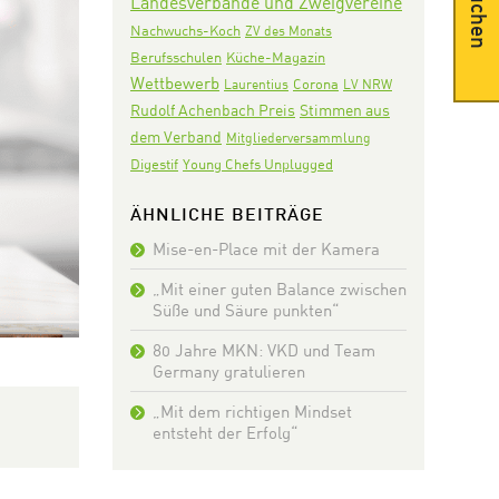
Suchen
Landesverbände und Zweigvereine
Nachwuchs-Koch
ZV des Monats
Berufsschulen
Küche-Magazin
Wettbewerb
Corona
Laurentius
LV NRW
Rudolf Achenbach Preis
Stimmen aus
dem Verband
Mitgliederversammlung
Digestif
Young Chefs Unplugged
ÄHNLICHE BEITRÄGE
Mise-en-Place mit der Kamera
„Mit einer guten Balance zwischen
Süße und Säure punkten“
80 Jahre MKN: VKD und Team
Germany gratulieren
„Mit dem richtigen Mindset
entsteht der Erfolg“