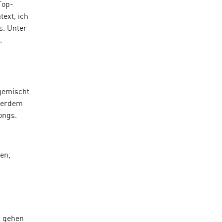
Top-
ext, ich
s. Unter
.
gemischt
ußerdem
ongs.
en,
n gehen