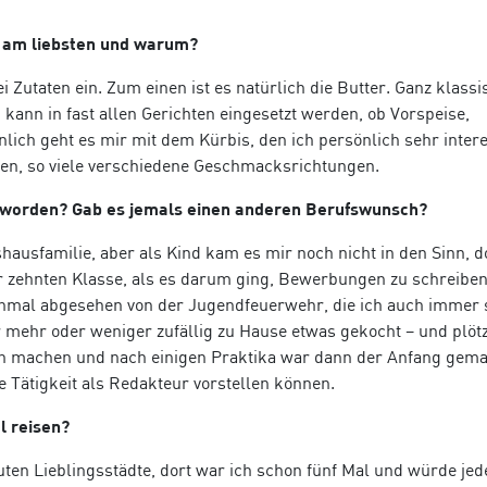
u am liebsten und warum?
i Zutaten ein. Zum einen ist es natürlich die Butter. Ganz klassi
ann in fast allen Gerichten eingesetzt werden, ob Vorspeise,
ich geht es mir mit dem Kürbis, den ich persönlich sehr inter
rten, so viele verschiedene Geschmacksrichtungen.
worden? Gab es jemals einen anderen Berufswunsch?
ausfamilie, aber als Kind kam es mir noch nicht in den Sinn, d
r zehnten Klasse, als es darum ging, Bewerbungen zu schreiben
Einmal abgesehen von der Jugendfeuerwehr, die ich auch immer
 mehr oder weniger zufällig zu Hause etwas gekocht – und plöt
 ich machen und nach einigen Praktika war dann der Anfang gema
ne Tätigkeit als Redakteur vorstellen können.
l reisen?
uten Lieblingsstädte, dort war ich schon fünf Mal und würde jed