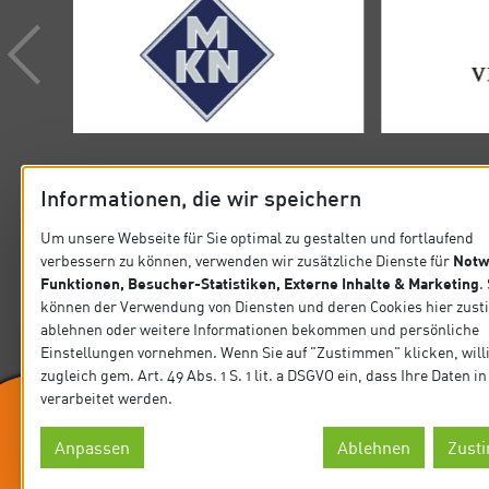
Informationen, die wir speichern
Um unsere Webseite für Sie optimal zu gestalten und fortlaufend
Notw
verbessern zu können, verwenden wir zusätzliche Dienste für
KONTAKT
SITEMA
Funktionen, Besucher-Statistiken, Externe Inhalte & Marketing
.
können der Verwendung von Diensten und deren Cookies hier zus
Verband der Köche Deutschlands e.V.
Startseit
ablehnen oder weitere Informationen bekommen und persönliche
Steinlestraße 32 60596 Frankfurt
Einstellungen vornehmen. Wenn Sie auf "Zustimmen" klicken, will
Präsidiu
zugleich gem. Art. 49 Abs. 1 S. 1 lit. a DSGVO ein, dass Ihre Daten 
Tel. +49 69 63 0006-0
verarbeitet werden.
Fax +49 69 63 0006-10
News
E-Mail: koeche@vkd.com
Anpassen
Ablehnen
Zust
Wir sind Ausrichter
Datensch
© Verband der Köche Deutschlands e.V.
der IKA.