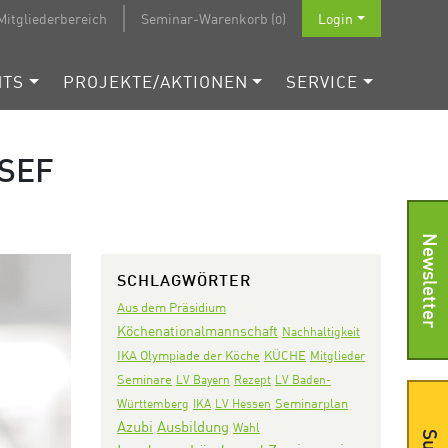
Mitgliederbereich
Seminar-Warenkorb (0)
Login
NTS
PROJEKTE/AKTIONEN
SERVICE
OSEF
Newsletter
SCHLAGWÖRTER
Aus dem Präsidium
Köchenationalmannschaft
Nachhaltigkeit
IKA Olympiade der Köche
KÜCHE
Mitglieder
Seminare
LV Bayern
Rezept
LV Baden-
Seminarplan
Württemberg
IKA
LV Hessen
Azubi
Ausbildung
Wahl