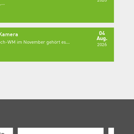
...
04
 Kamera
Aug.
Koch-WM im November gehört es...
2026