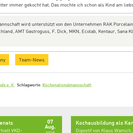
tter immer gekocht hat. Das mochte ich schon als Kind am liebs
annschaft wird unterstützt von den Unternehmen RAK Porcelai
land, AMT Gastroguss, F. Dick, MKN, Ecolab, Kentaur, Sana Kl
any
Team-News
ds e. V.
Schlagworte:
Köchenationalmannschaft
07
senats
Kochausbildung als Kar
Aug.
rhielt VKD-
Digestif von Klaus Wamich,
2026