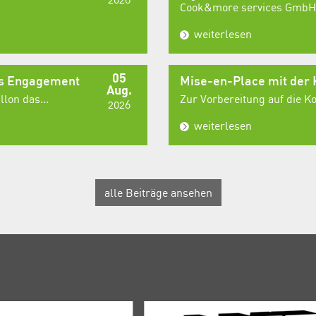
Cook&more services GmbH,
weiterlesen
05
es Engagement
Mise-en-Place mit der
Aug.
lon das...
Zur Vorbereitung auf die 
2026
weiterlesen
alle Beiträge ansehen