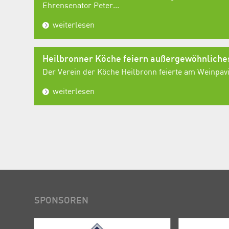
Ehrensenator Peter...
weiterlesen
Heilbronner Köche feiern außergewöhnlich
Der Verein der Köche Heilbronn feierte am Weinpavil
weiterlesen
SPONSOREN