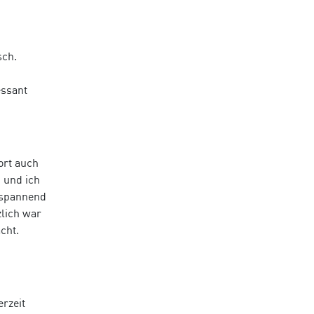
sch.
essant
ort auch
 und ich
 spannend
zlich war
cht.
erzeit