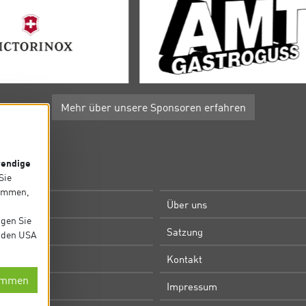
Mehr über unsere Sponsoren erfahren
endige
P
 Sie
timmen,
e
Über uns
igen Sie
m
Satzung
in den USA
Kontakt
immen
utz
Impressum