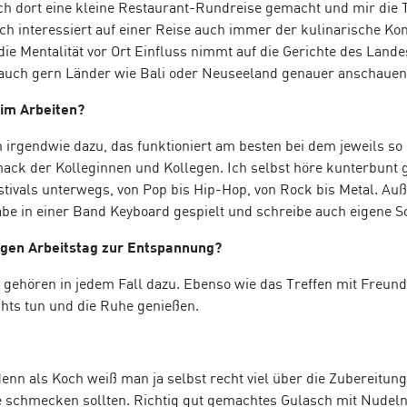
ich dort eine kleine Restaurant-Rundreise gemacht und mir die 
 interessiert auf einer Reise auch immer der kulinarische Kont
ie Mentalität vor Ort Einfluss nimmt auf die Gerichte des Lande
auch gern Länder wie Bali oder Neuseeland genauer anschauen
im Arbeiten?
 irgendwie dazu, das funktioniert am besten bei dem jeweils so
ck der Kolleginnen und Kollegen. Ich selbst höre kunterbunt 
stivals unterwegs, von Pop bis Hip-Hop, von Rock bis Metal. A
abe in einer Band Keyboard gespielt und schreibe auch eigene S
gen Arbeitstag zur Entspannung?
ehören in jedem Fall dazu. Ebenso wie das Treffen mit Freund
chts tun und die Ruhe genießen.
 denn als Koch weiß man ja selbst recht viel über die Zubereitung
e schmecken sollten. Richtig gut gemachtes Gulasch mit Nudel