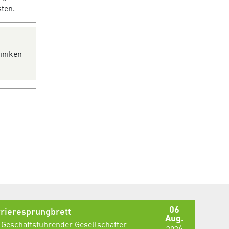
ten.
n
iniken
06
rieresprungbrett
Aug.
 Geschäftsführender Gesellschafter
2026