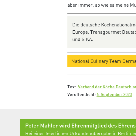
aber immer, so wie es meine Mu
Die deutsche Köchenationalm
Europe, Transgourmet Deutsch
und SIKA.
National Culinary Team Germ
Text:
Verband der Köche Deutschlan
Veröffentlicht:
6. September 2023
Peter Mahler wird Ehrenmitglied des Ehren
Bei einer feierlichen Urkundenübergabe in Berlin e