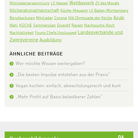
Wettbewerb
Mitgliederversammlung
LV Hessen
ZV des Monats
Köchenationalmannschaft
Küche-Magazin
LV Baden-Württemberg
Azubi
Corona
IKA Olympiade der Köche
Berufsschulen
Mitglieder
KÜCHE
Seminarplan
Digestif
Nachwuchs-Koch
Wahl
Rezept
Landesverbände und
Nachhaltigkeit
Young Chefs Unplugged
Zweigvereine
Ausbildung
ÄHNLICHE BEITRÄGE
Wer möchte Wissen weitergeben?
„Die besten Impulse entstehen aus der Praxis“
Vegan kochen: einfach, abwechslungsreich und bunt
„Mehr Profit auf Basis belastbarer Zahlen“
06