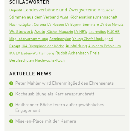
SCHLAGWÖRTER
Landesverbände und Zweigvereine
Digestif
Mitglieder
Stimmen aus dem Verband
Köchenationalmannschaft
Wahl
Corona
Seminare
Nachhaltigkeit
LV Hessen
LV Bayern
ZV des Monats
Wettbewerb
Azubi
KÜCHE
Küche-Magazin
LV NRW
Laurentius
Seminarplan
Mitgliederversammlung
Young Chefs Unplugged
Ausbildung
IKA Olympiade der Köche
Aus dem Präsidium
Rezept
Rudolf Achenbach Preis
IKA
LV Baden-Württemberg
Nachwuchs-Koch
Berufsschulen
AKTUELLE NEWS
Peter Mahler wird Ehrenmitglied des Ehrensenats
Kochausbildung als Karrieresprungbrett
Heilbronner Köche feiern außergewöhnliches
Engagement
Mise-en-Place mit der Kamera