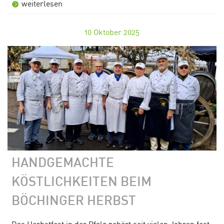
weiterlesen
10
Oktober 2025
HANDGEMACHTE
KÖSTLICHKEITEN BEIM
BÖCHINGER HERBST
Das Herbstfest in der Pfalz gehört seit vielen Jahren fest