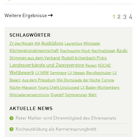
Weitere Ergebnisse
1
2
3
4
SCHLAGWÖRTER
Ausbildung
ZV des Monats
IKA
Laurentius
Mitglieder
Azubi
Köchenationalmannschaft
Nachwuchs-Koch
Nachhaltigkeit
Stimmen aus dem Verband
Rudolf Achenbach Preis
Landesverbände und Zweigvereine
KÜCHE
Rezept
Wettbewerb
Seminare
LV NRW
LV Hessen
Berufsschulen
LV
Aus dem Präsidium
IKA Olympiade der Köche
Corona
Bayern
Küche-Magazin
Young Chefs Unplugged
LV Baden-Württemberg
Digestif
Seminarplan
Mitgliederversammlung
Wahl
AKTUELLE NEWS
Peter Mahler wird Ehrenmitglied des Ehrensenats
Kochausbildung als Karrieresprungbrett