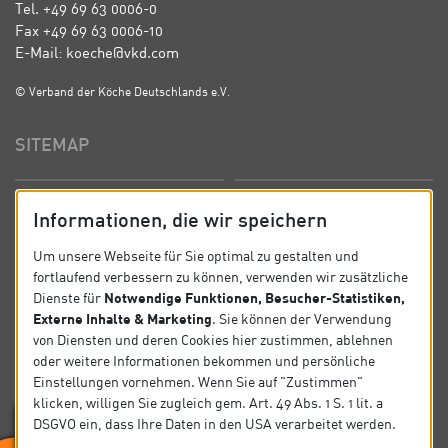
Tel. +49 69 63 0006-0
Fax +49 69 63 0006-10
E-Mail: koeche@vkd.com
© Verband der Köche Deutschlands e.V.
SITEMAP
Startseite
Über uns
Informationen, die wir speichern
Präsidium
Satzung
Um unsere Webseite für Sie optimal zu gestalten und
fortlaufend verbessern zu können, verwenden wir zusätzliche
News
Kontakt
Notwendige Funktionen, Besucher-Statistiken,
Dienste für
Externe Inhalte & Marketing
. Sie können der Verwendung
Datenschutz
Impressum
von Diensten und deren Cookies hier zustimmen, ablehnen
oder weitere Informationen bekommen und persönliche
Einstellungen vornehmen. Wenn Sie auf "Zustimmen"
SOCIAL
klicken, willigen Sie zugleich gem. Art. 49 Abs. 1 S. 1 lit. a
DSGVO ein, dass Ihre Daten in den USA verarbeitet werden.
Folgen Sie uns auf Social Media.