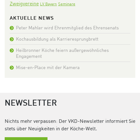
Zweigvereine
Seminare
LV Bayern
AKTUELLE NEWS
Peter Mahler wird Ehrenmitglied des Ehrensenats
Kochausbildung als Karrieresprungbrett
Heilbronner Köche feiern außergewöhnliches
Engagement
Mise-en-Place mit der Kamera
NEWSLETTER
Nichts mehr verpassen: Der VKD-Newsletter informiert Sie
stets über Neuigkeiten in der Köche-Welt.