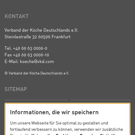
KONTAKT
Verband der Köche Deutschlands e.V.
Steinlestraße 32 60596 Frankfurt
Tel. +49 69 63 0006-0
Fax +49 69 63 0006-10
E-Mail: koeche@vkd.com
© Verband der Köche Deutschlands e.V.
SITEMAP
Startseite
Über uns
Informationen, die wir speichern
Präsidium
Satzung
Um unsere Webseite für Sie optimal zu gestalten und
fortlaufend verbessern zu können, verwenden wir zusätzliche
News
Kontakt