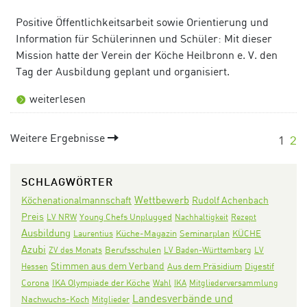
Positive Öffentlichkeitsarbeit sowie Orientierung und
Information für Schülerinnen und Schüler: Mit dieser
Mission hatte der Verein der Köche Heilbronn e. V. den
Tag der Ausbildung geplant und organisiert.
weiterlesen
Weitere Ergebnisse
1
2
SCHLAGWÖRTER
Wettbewerb
Köchenationalmannschaft
Rudolf Achenbach
Preis
LV NRW
Young Chefs Unplugged
Nachhaltigkeit
Rezept
Ausbildung
Seminarplan
KÜCHE
Laurentius
Küche-Magazin
Azubi
ZV des Monats
Berufsschulen
LV Baden-Württemberg
LV
Stimmen aus dem Verband
Aus dem Präsidium
Digestif
Hessen
Corona
IKA Olympiade der Köche
Wahl
IKA
Mitgliederversammlung
Landesverbände und
Nachwuchs-Koch
Mitglieder