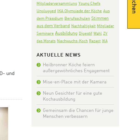
Suchen
Mitgliederversammlung
Young Chefs
IKA Olympiade der Köche
Aus
Unplugged
Stimmen
dem Präsidium
Berufsschulen
aus dem Verband
Nachhaltigkeit
Mitglieder
Ausbildung
Seminare
Digestif
Wahl
ZV
Nachwuchs-Koch
des Monats
Rezept
IKA
AKTUELLE NEWS
Heilbronner Köche feiern
außergewöhnliches Engagement
KD- und
Mise-en-Place mit der Kamera
Neun Gesichter für eine gute
Kochausbildung
Gemeinsam die Chancen für junge
Menschen verbessern