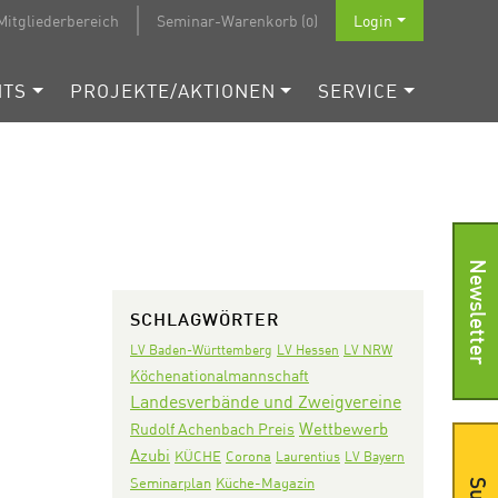
Mitgliederbereich
Seminar-Warenkorb (0)
Login
NTS
PROJEKTE/AKTIONEN
SERVICE
Newsletter
SCHLAGWÖRTER
LV Baden-Württemberg
LV Hessen
LV NRW
Köchenationalmannschaft
Landesverbände und Zweigvereine
Wettbewerb
Rudolf Achenbach Preis
Azubi
KÜCHE
Corona
Laurentius
LV Bayern
Seminarplan
Küche-Magazin