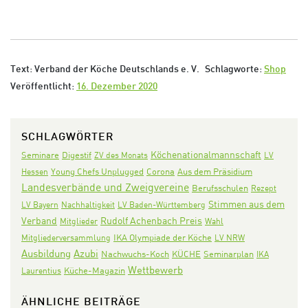
Text: Verband der Köche Deutschlands e. V.
Schlagworte:
Shop
Veröffentlicht:
16. Dezember 2020
SCHLAGWÖRTER
Köchenationalmannschaft
Seminare
Digestif
ZV des Monats
LV
Corona
Aus dem Präsidium
Hessen
Young Chefs Unplugged
Landesverbände und Zweigvereine
Berufsschulen
Rezept
Stimmen aus dem
LV Bayern
Nachhaltigkeit
LV Baden-Württemberg
Verband
Rudolf Achenbach Preis
Mitglieder
Wahl
IKA Olympiade der Köche
Mitgliederversammlung
LV NRW
Ausbildung
Azubi
Nachwuchs-Koch
KÜCHE
Seminarplan
IKA
Wettbewerb
Laurentius
Küche-Magazin
ÄHNLICHE BEITRÄGE