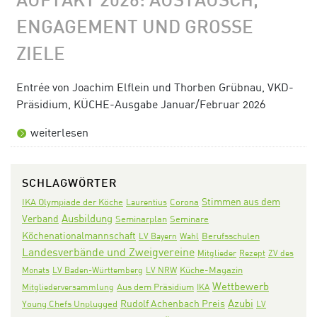
AUFTAKT 2026: AUSTAUSCH,
ENGAGEMENT UND GROSSE Z
IELE
Entrée von Joachim Elflein und Thorben Grübnau, VKD-
Präsidium, KÜCHE-Ausgabe Januar/Februar 2026
weiterlesen
SCHLAGWÖRTER
Stimmen aus dem
IKA Olympiade der Köche
Corona
Laurentius
Ausbildung
Verband
Seminarplan
Seminare
Köchenationalmannschaft
LV Bayern
Wahl
Berufsschulen
Landesverbände und Zweigvereine
Mitglieder
Rezept
ZV des
Monats
LV Baden-Württemberg
LV NRW
Küche-Magazin
Wettbewerb
Aus dem Präsidium
Mitgliederversammlung
IKA
Azubi
Rudolf Achenbach Preis
Young Chefs Unplugged
LV