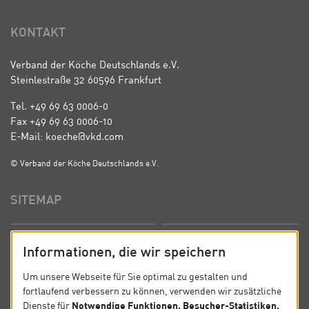
KONTAKT
Verband der Köche Deutschlands e.V.
Steinlestraße 32 60596 Frankfurt
Tel. +49 69 63 0006-0
Fax +49 69 63 0006-10
E-Mail: koeche@vkd.com
© Verband der Köche Deutschlands e.V.
SITEMAP
Startseite
Über uns
Informationen, die wir speichern
Präsidium
Satzung
Um unsere Webseite für Sie optimal zu gestalten und
fortlaufend verbessern zu können, verwenden wir zusätzliche
News
Kontakt
Notwendige Funktionen, Besucher-Statistiken,
Dienste für