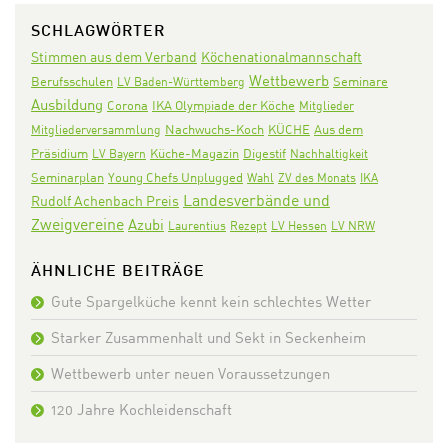
SCHLAGWÖRTER
Stimmen aus dem Verband
Köchenationalmannschaft
Wettbewerb
Seminare
Berufsschulen
LV Baden-Württemberg
Ausbildung
Corona
IKA Olympiade der Köche
Mitglieder
Nachwuchs-Koch
KÜCHE
Aus dem
Mitgliederversammlung
Präsidium
Digestif
LV Bayern
Küche-Magazin
Nachhaltigkeit
Seminarplan
Young Chefs Unplugged
Wahl
ZV des Monats
IKA
Landesverbände und
Rudolf Achenbach Preis
Zweigvereine
Azubi
Laurentius
Rezept
LV Hessen
LV NRW
ÄHNLICHE BEITRÄGE
Gute Spargelküche kennt kein schlechtes Wetter
Starker Zusammenhalt und Sekt in Seckenheim
Wettbewerb unter neuen Voraussetzungen
120 Jahre Kochleidenschaft