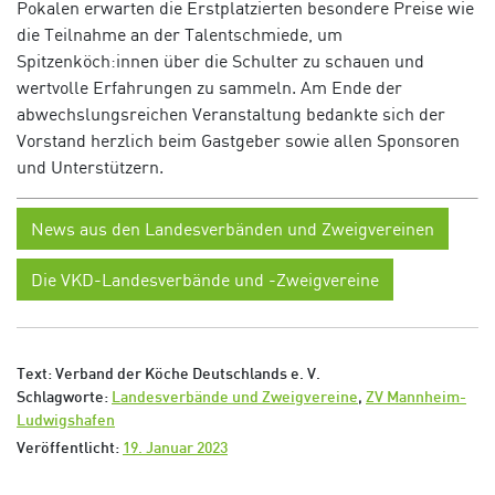
Pokalen erwarten die Erstplatzierten
besondere Preise wie
die Teilnahme an der Talentschmiede,
um
Spitzenköch
:innen
über die Schulter
zu
schauen und
wertvolle Erfahrungen
zu
sammeln
.
Am Ende der
abwechslungsreichen Veranstaltung bedankte
sich
der
Vorstand herzlich beim
Gastgeber
sowie
allen
Sponsoren
und Unterstützern.
News aus den Landesverbänden und Zweigvereinen
Die VKD-Landesverbände und -Zweigvereine
Text: Verband der Köche Deutschlands e. V.
Schlagworte:
Landesverbände und Zweigvereine
,
ZV Mannheim-
Ludwigshafen
Veröffentlicht:
19. Januar 2023