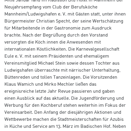
Neujahrsempfang vom Club der Berufsköche
Mannheim/Ludwigshafen e.
V.
mit Gästen
statt
, unter ihnen
Bürgermeister Christian Specht, der seine Wertschätzung
für
Mitarbeitende
in der Gastronomie zum Ausdruck
brachte
. N
ach
der Begrüßung durch den Vorstand
ver
sorgten
die
K
öch:innen
die
Anwesenden
mit
internationalen Köstlichkeiten.
D
ie Karnevalgesellschaft
Eule e. V.
mit seinem Präsidenten und
ehemaligem
Vereinsm
itglied
Michael Stein
sowie
dessen
Tochter
aus
Ludwigshafen
überraschte mit
närrische
r
Unterhaltung
,
Büttenreden und tollen Tanzeinlagen.
D
ie
Vorsitzenden
Klaus
Wamich
und Mirko
Mechler
ließen
das
ereignisreiche letzte Jahr Revue passieren
und
gaben
einen Ausblick auf das aktuelle
. Die
Jugendf
örderung
und
Werbung für den
Kochb
eruf
stehen
weiterhin
im Fokus der
Vereinsarbeit.
Den Anfang
der
diesjährigen Aktionen und
Wettbewerbe
machen die Stadtmeisterschaften
für Azubis
in Küche und Serv
ice
am 13.
März
im Badischen Hof
.
Neben