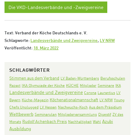
Die VKD-Landesverbände und -Zweigvereine
Text: Verband der Köche Deutschlands e. V.
Schlagworte:
Landesverbände und Zweigvereine
,
LV NRW
Veröffentlicht:
18. März 2022
SCHLAGWÖRTER
Stimmen aus dem Verband
LV Baden-Württemberg
Berufsschulen
IKA Olympiade der Köche
KÜCHE
Seminare
Rezept
Mitglieder
IKA
Landesverbände und Zweigvereine
Corona
Laurentius
LV
Köchenationalmannschaft
Bayern
Küche-Magazin
LV NRW
Young
Nachwuchs-Koch
Aus dem Präsidium
Chefs Unplugged
LV Hessen
Wettbewerb
Seminarplan
Digestif
Mitgliederversammlung
ZV des
Azubi
Rudolf Achenbach Preis
Monats
Nachhaltigkeit
Wahl
Ausbildung