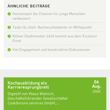
ÄHNLICHE BEITRÄGE
Gemeinsam die Chancen für junge Menschen
verbessern
Taste Up 2026: Nachwuchstalente im Mittelpunkt
Kölner Stadtmeister 2026 kommt aus dem Excelsior
Ernst
Viel Engagement und konstruktive Diskussionen
06
Kochausbildung als
Aug.
Karrieresprungbrett
2026
Digestif von Klaus Wamich,
Geschäftsführender Gesellschafter
Cook&more services GmbH,...