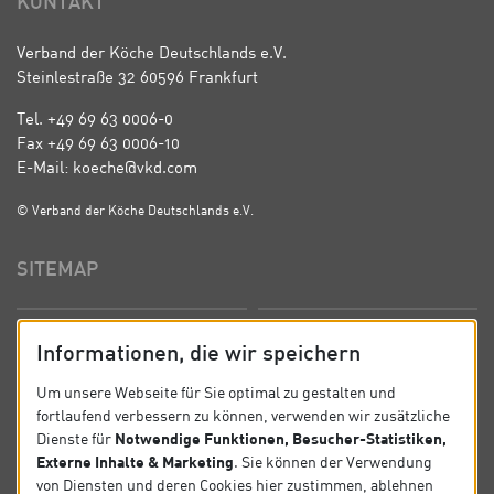
KONTAKT
Verband der Köche Deutschlands e.V.
Steinlestraße 32 60596 Frankfurt
Tel. +49 69 63 0006-0
Fax +49 69 63 0006-10
E-Mail: koeche@vkd.com
© Verband der Köche Deutschlands e.V.
SITEMAP
Startseite
Über uns
Informationen, die wir speichern
Präsidium
Satzung
Um unsere Webseite für Sie optimal zu gestalten und
fortlaufend verbessern zu können, verwenden wir zusätzliche
News
Kontakt
Notwendige Funktionen, Besucher-Statistiken,
Dienste für
Externe Inhalte & Marketing
. Sie können der Verwendung
Datenschutz
Impressum
von Diensten und deren Cookies hier zustimmen, ablehnen