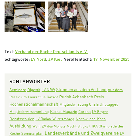
Text:
Verband der Köche Deutschlands e. V.
Schlagworte:
LV Nord
,
ZV Kiel
Veröffentlicht:
19. November 2025
SCHLAGWÖRTER
Stimmen aus dem Verband
Seminare
Digestif
Aus dem
LV NRW
Rudolf Achenbach Preis
Präsidium
Laurentius
Rezept
Köchenationalmannschaft
Mitglieder
Young Chefs Unplugged
Corona
Mitgliederversammlung
Küche-Magazin
LV Bayern
Nachwuchs-Koch
Berufsschulen
LV Baden-Württemberg
Ausbildung
IKA Olympiade der
Wahl
ZV des Monats
Nachhaltigkeit
Landesverbände und Zweigvereine
Köche
Seminarplan
LV