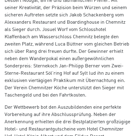
Dessert Nougat, Birne und tasmanischen Pfeffer. Mit
seiner Kreativität, der Präzision beim Würzen und seinem
sicheren Auftreten setzte sich Jakob Schackenberg vom
Alexxanders Restaurant und Boardinghouse in Chemnitz
als Sieger durch. Josuel Worf vom Schlosshotel
Klaffenbach am Wasserschloss Chemnitz belegte den
zweiten Platz, während Luca Büttner vom gleichen Betrieb
sich über Rang drei freuen durfte. Der Gewinner erhielt
neben dem Wanderpokal einen außergewöhnlichen
Sonderpreis: Sternekoch Jan-Philipp Berner vom Zwei-
Sterne-Restaurant Söl’ring Hof auf Sylt lud ihn zu einem
exklusiven viertägigen Praktikum mit Übernachtung ein.
Der Verein Chemnitzer Köche unterstützt den Sieger mit
Taschengeld und bei den Fahrtkosten.
Der Wettbewerb bot den Auszubildenden eine perfekte
Vorbereitung auf ihre Abschlussprüfung. Neben der
Anerkennung erhielten die drei Bestplatzierten großzügige
Hotel- und Restaurantgutscheine vom Hotel Chemnitzer