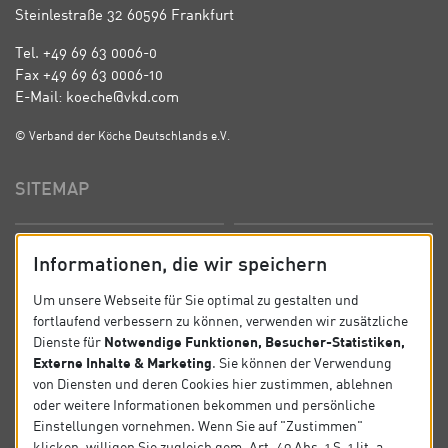
Steinlestraße 32 60596 Frankfurt
Tel. +49 69 63 0006-0
Fax +49 69 63 0006-10
E-Mail: koeche@vkd.com
© Verband der Köche Deutschlands e.V.
SITEMAP
Startseite
Über uns
Informationen, die wir speichern
Präsidium
Satzung
Um unsere Webseite für Sie optimal zu gestalten und
fortlaufend verbessern zu können, verwenden wir zusätzliche
News
Kontakt
Notwendige Funktionen, Besucher-Statistiken,
Dienste für
Externe Inhalte & Marketing
. Sie können der Verwendung
Datenschutz
Impressum
von Diensten und deren Cookies hier zustimmen, ablehnen
oder weitere Informationen bekommen und persönliche
Einstellungen vornehmen. Wenn Sie auf "Zustimmen"
SOCIAL
klicken, willigen Sie zugleich gem. Art. 49 Abs. 1 S. 1 lit. a