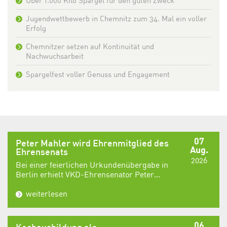
Über 1.000 Kilo Spargel für den guten Zweck
Jugendwettbewerb in Chemnitz zum 34. Mal ein voller
Erfolg
Chemnitzer setzen auf Kontinuität und
Nachwuchsarbeit
Spargelfest voller Genuss und Engagement
07
Peter Mahler wird Ehrenmitglied des
Aug.
Ehrensenats
2026
Bei einer feierlichen Urkundenübergabe in
Berlin erhielt VKD-Ehrensenator Peter...
weiterlesen
06