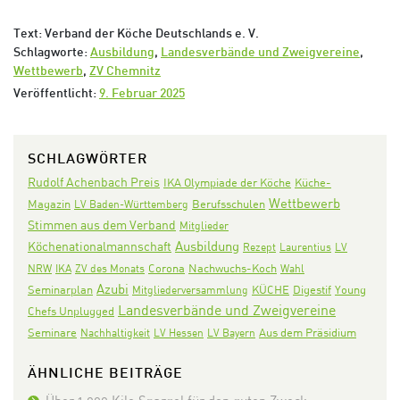
Text: Verband der Köche Deutschlands e. V.
Schlagworte:
Ausbildung
,
Landesverbände und Zweigvereine
,
Wettbewerb
,
ZV Chemnitz
Veröffentlicht:
9. Februar 2025
SCHLAGWÖRTER
Rudolf Achenbach Preis
IKA Olympiade der Köche
Küche-
Wettbewerb
Magazin
LV Baden-Württemberg
Berufsschulen
Stimmen aus dem Verband
Mitglieder
Ausbildung
Köchenationalmannschaft
Rezept
Laurentius
LV
Corona
Nachwuchs-Koch
NRW
IKA
ZV des Monats
Wahl
Azubi
Seminarplan
KÜCHE
Digestif
Mitgliederversammlung
Young
Landesverbände und Zweigvereine
Chefs Unplugged
Seminare
Aus dem Präsidium
Nachhaltigkeit
LV Hessen
LV Bayern
ÄHNLICHE BEITRÄGE