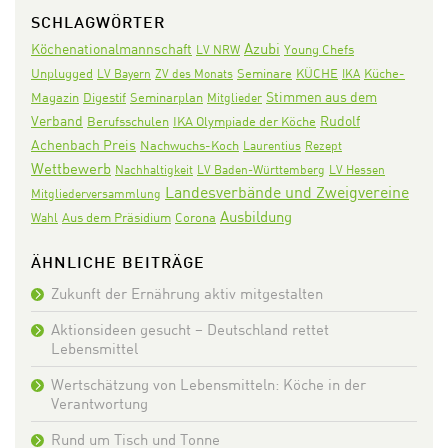
SCHLAGWÖRTER
Azubi
Köchenationalmannschaft
LV NRW
Young Chefs
Seminare
KÜCHE
Unplugged
LV Bayern
ZV des Monats
IKA
Küche-
Stimmen aus dem
Digestif
Seminarplan
Magazin
Mitglieder
Verband
Rudolf
IKA Olympiade der Köche
Berufsschulen
Achenbach Preis
Nachwuchs-Koch
Laurentius
Rezept
Wettbewerb
Nachhaltigkeit
LV Baden-Württemberg
LV Hessen
Landesverbände und Zweigvereine
Mitgliederversammlung
Ausbildung
Aus dem Präsidium
Corona
Wahl
ÄHNLICHE BEITRÄGE
Zukunft der Ernährung aktiv mitgestalten
Aktionsideen gesucht – Deutschland rettet
Lebensmittel
Wertschätzung von Lebensmitteln: Köche in der
Verantwortung
Rund um Tisch und Tonne