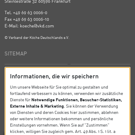
Steinlestraße 32 60596 Frankfurt
Tel. +49 69 63 0006-0
Fax +49 69 63 0006-10
E-Mail: koeche@vkd.com
© Verband der Köche Deutschlands e.V.
SITEMAP
Startseite
Über uns
Informationen, die wir speichern
Präsidium
Satzung
Um unsere Webseite für Sie optimal zu gestalten und
fortlaufend verbessern zu können, verwenden wir zusätzliche
News
Kontakt
Notwendige Funktionen, Besucher-Statistiken,
Dienste für
Externe Inhalte & Marketing
. Sie können der Verwendung
Datenschutz
Impressum
von Diensten und deren Cookies hier zustimmen, ablehnen
oder weitere Informationen bekommen und persönliche
Einstellungen vornehmen. Wenn Sie auf "Zustimmen"
SOCIAL
klicken, willigen Sie zugleich gem. Art. 49 Abs. 1 S. 1 lit. a