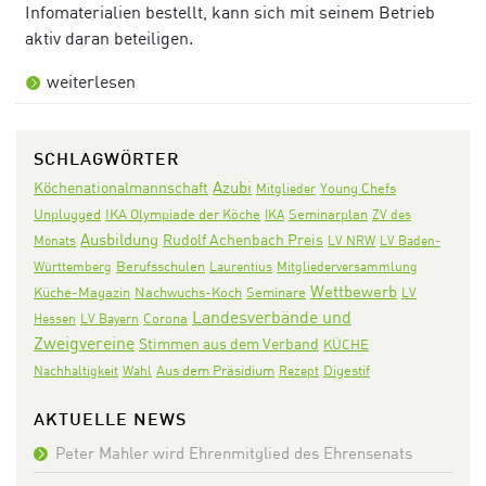
Infomaterialien bestellt, kann sich mit seinem Betrieb
aktiv daran beteiligen.
weiterlesen
SCHLAGWÖRTER
Azubi
Köchenationalmannschaft
Mitglieder
Young Chefs
IKA Olympiade der Köche
Seminarplan
Unplugged
IKA
ZV des
Ausbildung
Rudolf Achenbach Preis
Monats
LV NRW
LV Baden-
Württemberg
Berufsschulen
Laurentius
Mitgliederversammlung
Wettbewerb
Nachwuchs-Koch
Seminare
Küche-Magazin
LV
Landesverbände und
Corona
Hessen
LV Bayern
Zweigvereine
Stimmen aus dem Verband
KÜCHE
Aus dem Präsidium
Digestif
Nachhaltigkeit
Wahl
Rezept
AKTUELLE NEWS
Peter Mahler wird Ehrenmitglied des Ehrensenats