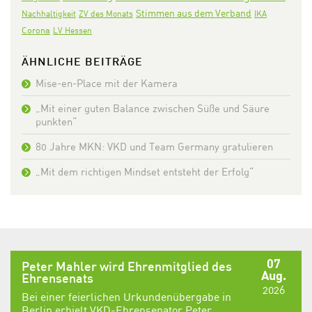
Stimmen aus dem Verband
Nachhaltigkeit
ZV des Monats
IKA
Corona
LV Hessen
ÄHNLICHE BEITRÄGE
Mise-en-Place mit der Kamera
„Mit einer guten Balance zwischen Süße und Säure
punkten“
80 Jahre MKN: VKD und Team Germany gratulieren
„Mit dem richtigen Mindset entsteht der Erfolg“
07
Peter Mahler wird Ehrenmitglied des
Aug.
Ehrensenats
2026
Bei einer feierlichen Urkundenübergabe in
Berlin erhielt VKD-Ehrensenator Peter...