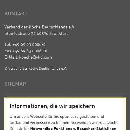
KONTAKT
Verband der Köche Deutschlands e.V.
Steinlestraße 32 60596 Frankfurt
Tel. +49 69 63 0006-0
Fax +49 69 63 0006-10
E-Mail: koeche@vkd.com
© Verband der Köche Deutschlands e.V.
SITEMAP
Startseite
Über uns
Informationen, die wir speichern
Präsidium
Satzung
Um unsere Webseite für Sie optimal zu gestalten und
fortlaufend verbessern zu können, verwenden wir zusätzliche
News
Kontakt
Notwendige Funktionen, Besucher-Statistiken,
Dienste für