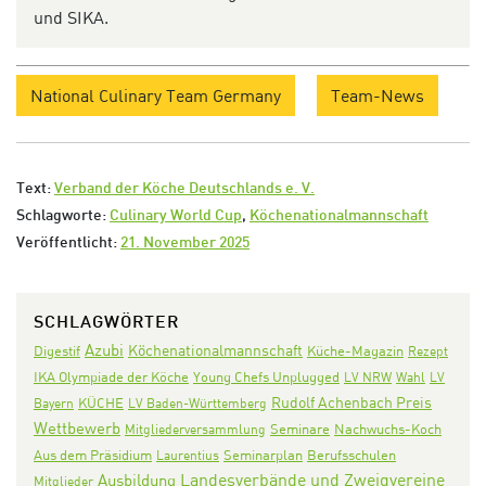
und SIKA.
National Culinary Team Germany
Team-News
Text:
Verband der Köche Deutschlands e. V.
Schlagworte:
Culinary World Cup
,
Köchenationalmannschaft
Veröffentlicht:
21. November 2025
SCHLAGWÖRTER
Azubi
Köchenationalmannschaft
Digestif
Küche-Magazin
Rezept
IKA Olympiade der Köche
Young Chefs Unplugged
LV NRW
Wahl
LV
Rudolf Achenbach Preis
KÜCHE
Bayern
LV Baden-Württemberg
Wettbewerb
Seminare
Nachwuchs-Koch
Mitgliederversammlung
Aus dem Präsidium
Seminarplan
Laurentius
Berufsschulen
Landesverbände und Zweigvereine
Ausbildung
Mitglieder