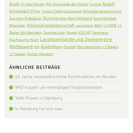
Azubi
Rudolf
IKA Olympiade der Köche
Corona
ZV des Monats
Achenbach Preis
Young Chefs Unplugged
Mitgliederversammlung
Stimmen aus dem Verband
Aus dem Präsidium
Nachhaltigkeit
Köchenationalmannschaft
Mitglieder
Laurentius
Wahl
LV NRW
LV
Seminarplan
KÜCHE
Seminare
Baden-Württemberg
Rezept
Landesverbände und Zweigvereine
Nachwuchs-Koch
Wettbewerb
Ausbildung
Digestif
IKA
Berufsschulen
LV Bayern
LV Hessen
Küche-Magazin
ÄHNLICHE BEITRÄGE
56 Jahre ununterbrochene Kochtradition im Norden
VKD trauert um ehemaligen Vizepräsidenten
Volle Power in Hamburg
In Hamburg tut sich was