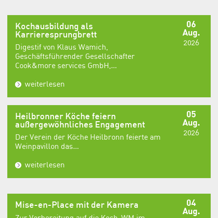
06
Kochausbildung als
Aug.
Karrieresprungbrett
2026
Digestif von Klaus Wamich,
Geschäftsführender Gesellschafter
Cook&more services GmbH,...
weiterlesen
05
Heilbronner Köche feiern
Aug.
außergewöhnliches Engagement
2026
Der Verein der Köche Heilbronn feierte am
Weinpavillon das...
weiterlesen
04
Mise-en-Place mit der Kamera
Aug.
Zur Vorbereitung auf die Koch-WM im