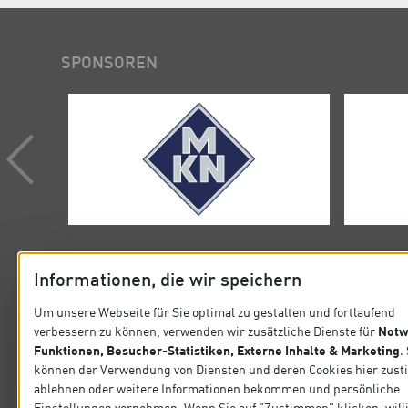
SPONSOREN
Informationen, die wir speichern
Um unsere Webseite für Sie optimal zu gestalten und fortlaufend
Notw
verbessern zu können, verwenden wir zusätzliche Dienste für
KONTAKT
SITEMA
Funktionen, Besucher-Statistiken, Externe Inhalte & Marketing
.
können der Verwendung von Diensten und deren Cookies hier zus
Verband der Köche Deutschlands e.V.
Startseit
ablehnen oder weitere Informationen bekommen und persönliche
Steinlestraße 32 60596 Frankfurt
Einstellungen vornehmen. Wenn Sie auf "Zustimmen" klicken, will