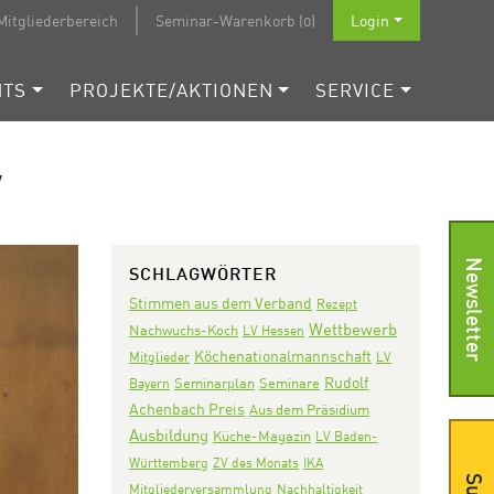
Mitgliederbereich
Seminar-Warenkorb (0)
Login
NTS
PROJEKTE/AKTIONEN
SERVICE
V
Newsletter
SCHLAGWÖRTER
Stimmen aus dem Verband
Rezept
Wettbewerb
Nachwuchs-Koch
LV Hessen
Köchenationalmannschaft
Mitglieder
LV
Rudolf
Seminarplan
Seminare
Bayern
Achenbach Preis
Aus dem Präsidium
Ausbildung
Küche-Magazin
LV Baden-
Württemberg
ZV des Monats
IKA
Mitgliederversammlung
Nachhaltigkeit