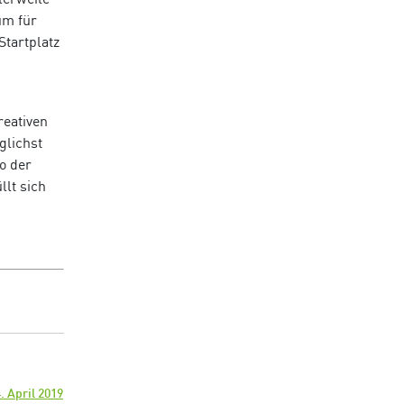
um für
Startplatz
reativen
glichst
o der
llt sich
. April 2019