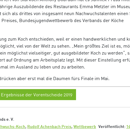
-jährige Auszubildende des Restaurants Emma Metzler im Muse
 sich als drittes von insgesamt neun Nachwuchstalenten einen 
h Preises, Bundesjugendwettbewerb des Verbands der Köche
dung zum Koch entschieden, weil er einen handwerklichen und k
glicht, viel von der Welt zu sehen. „Mein größtes Ziel ist es, mö
ein möglichst vielseitiger, gut ausgebildeter Koch zu werden“, s
rt auf Ordnung am Arbeitsplatz legt. Mit dieser Einstellung erfü
mal im Ausland zu leben und zu arbeiten.
drücken aber erst mal die Daumen fürs Finale im Mai.
Ergebnisse der Vorentscheide 2019
ds e. V.
chwuchs-Koch
,
Rudolf Achenbach Preis
,
Wettbewerb
Veröffentlicht:
14