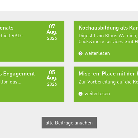
07
senats
Kochausbildung als Kar
Aug.
rhielt VKD-
Digestif von Klaus Wamich,
2026
Cook&more services GmbH,
weiterlesen
05
es Engagement
Mise-en-Place mit der
Aug.
lon das...
Zur Vorbereitung auf die 
2026
weiterlesen
alle Beiträge ansehen