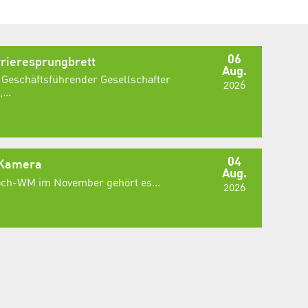
06
rieresprungbrett
Aug.
 Geschäftsführender Gesellschafter
2026
...
04
 Kamera
Aug.
Koch-WM im November gehört es...
2026