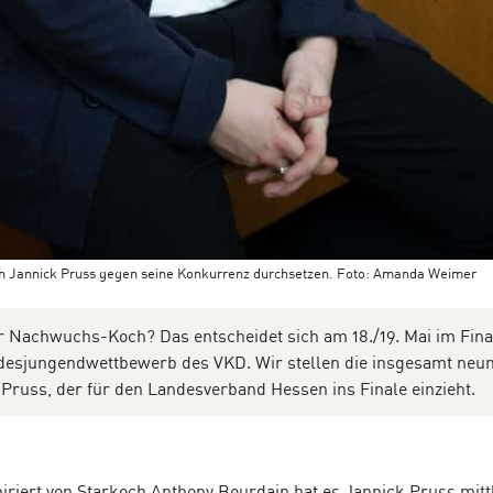
ch Jannick Pruss gegen seine Konkurrenz durchsetzen. Foto: Amanda Weimer
 Nachwuchs-Koch? Das entscheidet sich am 18./19. Mai im Fina
desjungendwettbewerb des VKD. Wir stellen die insgesamt neu
k Pruss, der für den Landesverband Hessen ins Finale einzieht.
riert von Starkoch Anthony Bourdain hat es Jannick Pruss mitt