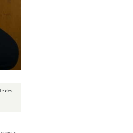
le des
n
lerweile