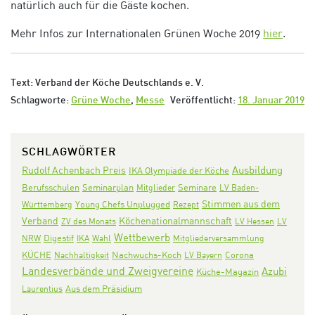
natürlich auch für die Gäste kochen.
Mehr Infos zur Internationalen Grünen Woche 2019
hier
.
Text: Verband der Köche Deutschlands e. V.
Schlagworte:
Grüne Woche
,
Messe
Veröffentlicht:
18. Januar 2019
SCHLAGWÖRTER
Ausbildung
Rudolf Achenbach Preis
IKA Olympiade der Köche
Seminarplan
Seminare
Berufsschulen
Mitglieder
LV Baden-
Stimmen aus dem
Württemberg
Young Chefs Unplugged
Rezept
Verband
Köchenationalmannschaft
ZV des Monats
LV Hessen
LV
Wettbewerb
Digestif
NRW
IKA
Wahl
Mitgliederversammlung
KÜCHE
Nachwuchs-Koch
Corona
Nachhaltigkeit
LV Bayern
Landesverbände und Zweigvereine
Azubi
Küche-Magazin
Aus dem Präsidium
Laurentius