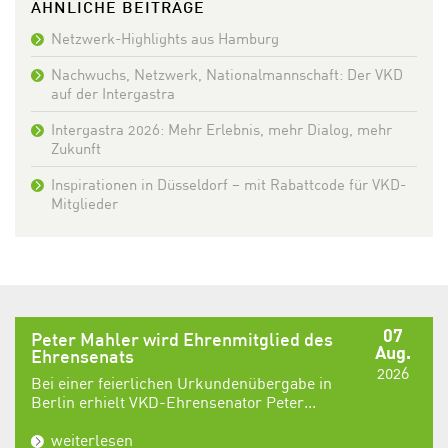
ÄHNLICHE BEITRÄGE
Netzwerk-Highlights aus Hamburg
Nachwuchs, Netzwerk, Nationalmannschaft: Der VKD
auf der Intergastra
Intergastra 2026: Mehr Erlebnis, mehr Dialog, mehr
Zukunft
Inspirationen in Düsseldorf – mit Rabattcode für VKD-
Mitglieder
07
Peter Mahler wird Ehrenmitglied des
Aug.
Ehrensenats
2026
Bei einer feierlichen Urkundenübergabe in
Berlin erhielt VKD-Ehrensenator Peter...
weiterlesen