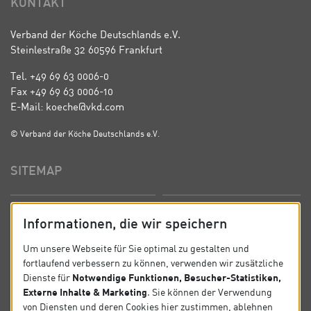
KONTAKT
Verband der Köche Deutschlands e.V.
Steinlestraße 32 60596 Frankfurt
Tel. +49 69 63 0006-0
Fax +49 69 63 0006-10
E-Mail: koeche@vkd.com
© Verband der Köche Deutschlands e.V.
SITEMAP
Startseite
Über uns
Informationen, die wir speichern
Präsidium
Satzung
Um unsere Webseite für Sie optimal zu gestalten und
fortlaufend verbessern zu können, verwenden wir zusätzliche
News
Kontakt
Notwendige Funktionen, Besucher-Statistiken,
Dienste für
Externe Inhalte & Marketing
. Sie können der Verwendung
Datenschutz
Impressum
von Diensten und deren Cookies hier zustimmen, ablehnen