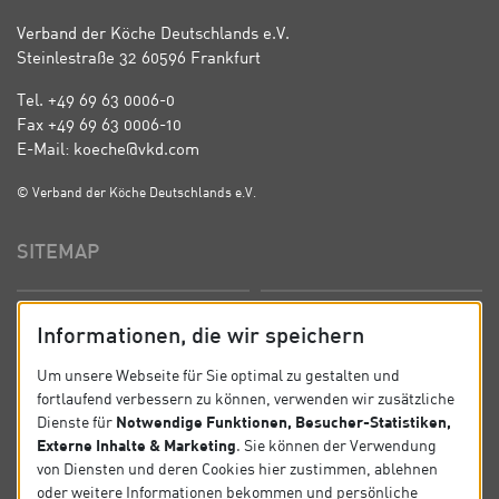
Verband der Köche Deutschlands e.V.
Steinlestraße 32 60596 Frankfurt
Tel. +49 69 63 0006-0
Fax +49 69 63 0006-10
E-Mail: koeche@vkd.com
© Verband der Köche Deutschlands e.V.
SITEMAP
Startseite
Über uns
Informationen, die wir speichern
Präsidium
Satzung
Um unsere Webseite für Sie optimal zu gestalten und
fortlaufend verbessern zu können, verwenden wir zusätzliche
News
Kontakt
Notwendige Funktionen, Besucher-Statistiken,
Dienste für
Externe Inhalte & Marketing
. Sie können der Verwendung
Datenschutz
Impressum
von Diensten und deren Cookies hier zustimmen, ablehnen
oder weitere Informationen bekommen und persönliche