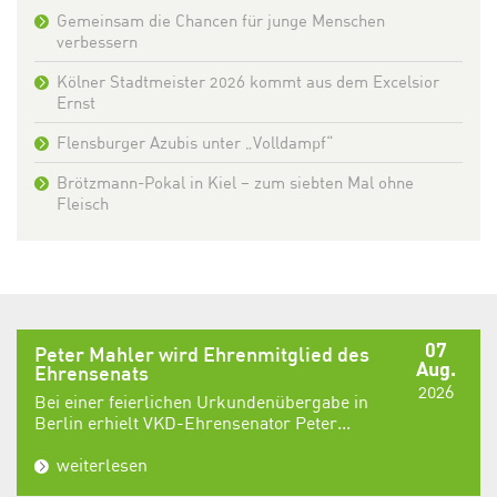
Gemeinsam die Chancen für junge Menschen
verbessern
Kölner Stadtmeister 2026 kommt aus dem Excelsior
Ernst
Flensburger Azubis unter „Volldampf“
Brötzmann-Pokal in Kiel – zum siebten Mal ohne
Fleisch
07
Peter Mahler wird Ehrenmitglied des
Aug.
Ehrensenats
2026
Bei einer feierlichen Urkundenübergabe in
Berlin erhielt VKD-Ehrensenator Peter...
weiterlesen