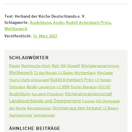
Text: Verband der Köche Deutschlands e. V.
Schlagworte:
Ausbildung
,
Azubi
,
Rudolf Achenbach Preis
,
Wettbewerb
Veröffentlicht:
14. März 2022
SCHLAGWÖRTER
Nachwuchs-Koch
Digestif
Rezept
Wahl
IKA
Mitgliederversammlung
Wettbewerb
ZV des Monats
LV Baden-Württemberg
Mitglieder
Rudolf Achenbach Preis
Young Chefs Unplugged
LV Hessen
Azubi
Seminare
KÜCHE
Laurentius
LV NRW
Küche-Magazin
Ausbildung
Köchenationalmannschaft
Aus dem Präsidium
Landesverbände und Zweigvereine
Corona
IKA Olympiade
Stimmen aus dem Verband
der Köche
Berufsschulen
LV Bayern
Seminarplan
Nachhaltigkeit
ÄHNLICHE BEITRÄGE