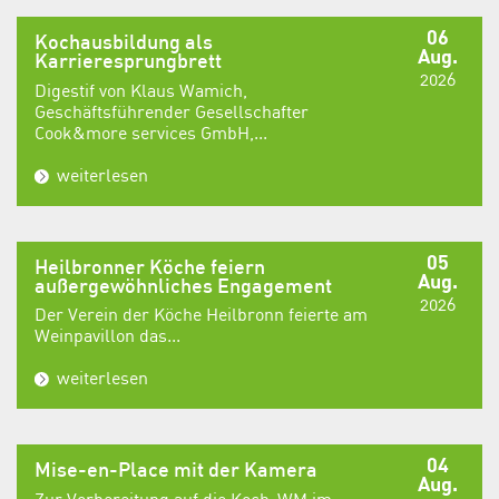
06
Kochausbildung als
Aug.
Karrieresprungbrett
2026
Digestif von Klaus Wamich,
Geschäftsführender Gesellschafter
Cook&more services GmbH,...
weiterlesen
05
Heilbronner Köche feiern
Aug.
außergewöhnliches Engagement
2026
Der Verein der Köche Heilbronn feierte am
Weinpavillon das...
weiterlesen
04
Mise-en-Place mit der Kamera
Aug.
Zur Vorbereitung auf die Koch-WM im